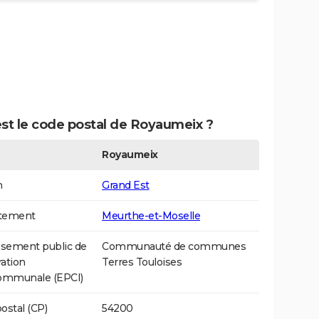
est le code postal de Royaumeix ?
Royaumeix
n
Grand Est
tement
Meurthe-et-Moselle
ssement public de
Communauté de communes
ation
Terres Touloises
communale (EPCI)
ostal (CP)
54200