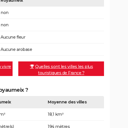
Royaumeix
non
non
Aucune fleur
Aucune arobase
n vivre
Quelles sont les villes les plus
touristiques de France ?
Royaumeix ?
umeix
Moyenne des villes
km²
18,1 km²
ètre(s)
194 mètres