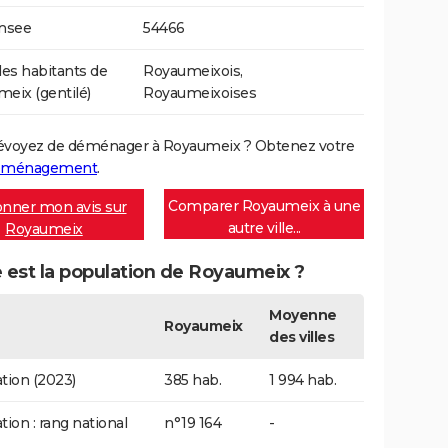
Insee
54466
s habitants de
Royaumeixois,
eix (gentilé)
Royaumeixoises
évoyez de déménager à Royaumeix ? Obtenez votre
déménagement
.
Comparer Royaumeix à une
nner mon avis sur
autre ville...
Royaumeix
 est la population de Royaumeix ?
Moyenne
Royaumeix
des villes
tion (2023)
385 hab.
1 994 hab.
tion : rang national
n°19 164
-