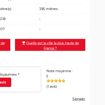
ètre(s)
395 mètres
5118
-
107
-
e de
Quelle est la ville la plus haute de
France ?
Note moyenne :
 Royaumeix ?
5
vis
(
1
avis)
Signaler