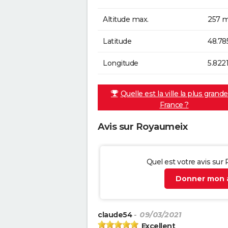
Altitude max.
257 m
Latitude
48.78
Longitude
5.822
Quelle est la ville la plus grand
France ?
Avis sur Royaumeix
Quel est votre avis sur
Donner mon a
claude54
- 09/03/2021
Excellent