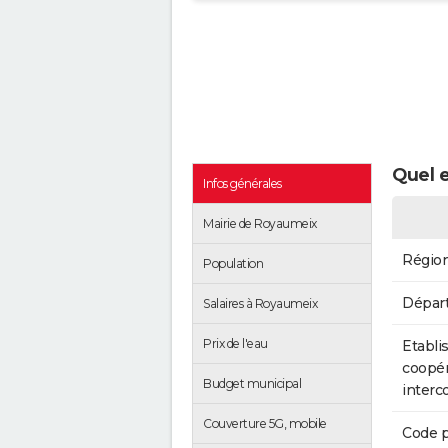
Quel 
Infos générales
Mairie de Royaumeix
Régio
Population
Dépar
Salaires à Royaumeix
Prix de l'eau
Etabli
coopér
Budget municipal
inter
Couverture 5G, mobile
Code p