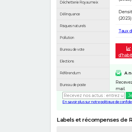
Déchetterie Royaumeix
Densit
Délinquance
(2023)
Risques naturels
Taux 
Pollution
Bureau de vote
d'habi
Elections
A n
Référendum
Recevez
Bureau de poste
mail.
J
En savoir plus sur notre politique de confiden
Labels et récompenses de 