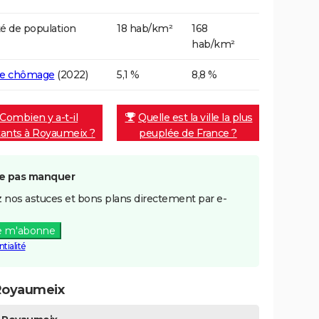
é de population
18 hab/km²
168
hab/km²
de chômage
(2022)
5,1 %
8,8 %
Combien y a-t-il
Quelle est la ville la plus
tants à Royaumeix ?
peuplée de France ?
e pas manquer
 nos astuces et bons plans directement par e-
e m'abonne
tialité
Royaumeix