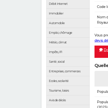
Débit Internet
Code 
Immobilier
Nom de
Royaum
Automobile
Emploi, chômage
Vous pr
devis 
Météo, climat
Do
Impôts, IFI
Santé, social
Quelle
Entreprises, commerces
Ecoles, scolarité
Tourisme, loisirs
Popula
Avis de décès
Popula
(2023)