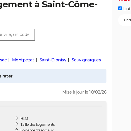
ogement à
Saint-Côme-
Lint
)
sac
Montpezat
Saint-Dionisy
Souvignargues
 rater
Mise à jour le 10/02/26
HLM
Taille des logements
Logements sociaux