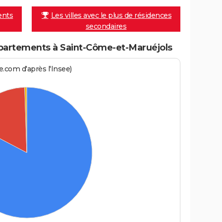
ents
Les villes avec le plus de résidences
secondaires
partements à Saint-Côme-et-Maruéjols
.com d'après l'Insee)