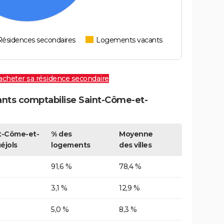
Résidences secondaires
Logements vacants
 acheter sa résidence secondaire
ts comptabilise Saint-Côme-et-
t-Côme-et-
% des
Moyenne
éjols
logements
des villes
91,6 %
78,4 %
3,1 %
12,9 %
5,0 %
8,3 %