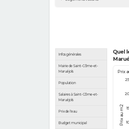
Quel l
Infos générales
Marué
Mairie de Saint-Côme-et-
Prix 
Maruéjols
2
Population
2
Salaires à Saint-Côme-et-
Maruéjols
Prix au m2
1
Prix de l'eau
1
Budget municipal