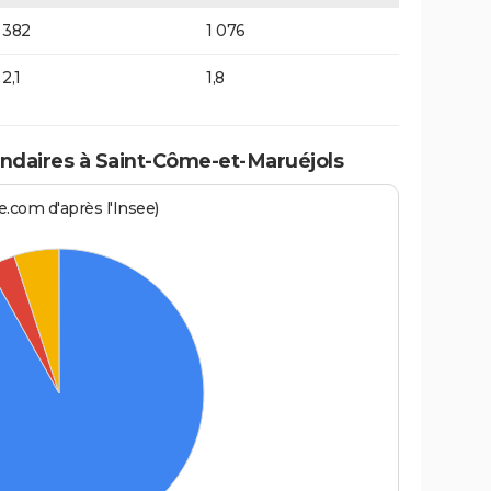
382
1 076
2,1
1,8
daires à Saint-Côme-et-Maruéjols
.com d'après l'Insee)