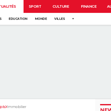
TUALITÉS
SPORT
CULTURE
FINANCE
A
S
EDUCATION
MONDE
VILLES
+
ols
Immobilier
NEW