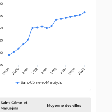
00
75
50
25
00
75
2016
2014
2012
2010
2008
2006
2022
2020
2018
Saint-Côme-et-Maruéjols
Saint-Côme-et-
Moyenne des villes
Maruéjols