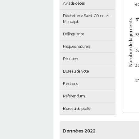
Avis de décès
4
Déchetterie Saint-Côme-et-
3
Nombre de logements
Maruéjols
Délinquance
3
Risques naturels
3
Pollution
3
Bureau de vote
2
Elections
Référendum
Bureau de poste
Données 2022