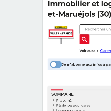
Immobilier et l
et-Maruéjols
(30
Voir aussi :
Claren
Je m'abonne aux infos à pas
SOMMAIRE
Prix du m2
Résidences secondaires
Logements vacants