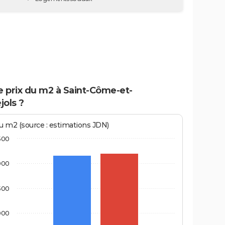
e prix du m2 à Saint-Côme-et-
jols ?
au m2 (source : estimations JDN)
500
000
500
000