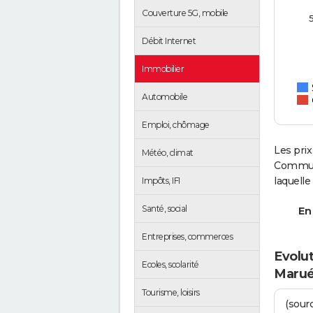
Couverture 5G, mobile
Débit Internet
Immobilier
Automobile
Emploi, chômage
Les prix
Météo, climat
Communa
laquell
Impôts, IFI
Santé, social
En 
Entreprises, commerces
Evolut
Ecoles, scolarité
Marué
Tourisme, loisirs
(sourc