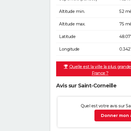
Altitude min.
52 mè
Altitude max.
75 mè
Latitude
48.07
Longitude
0.342
Quelle est la ville la plus grand
France ?
Avis sur Saint-Corneille
Quel est votre avis sur Sa
Donner mon a