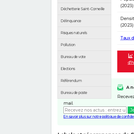
(2023)
Déchetterie Saint-Corneille
Densit
Délinquance
(2023)
Risques naturels
Taux 
Pollution
Bureau de vote
d'h
Elections
Référendum
A n
Bureau de poste
Recevez
mail.
J
En savoir plus sur notre politique de confiden