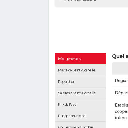
Quel e
Infos générales
Mairie de Saint-Corneille
Régio
Population
Dépar
Salaires à Saint-Corneille
Prix de l'eau
Etabli
coopér
Budget municipal
inter
Couverture 5G, mobile