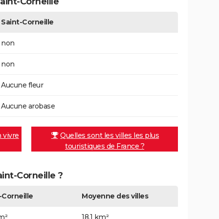
int-Corneille
Saint-Corneille
non
non
Aucune fleur
Aucune arobase
n vivre
Quelles sont les villes les plus
touristiques de France ?
aint-Corneille ?
-Corneille
Moyenne des villes
km²
18,1 km²