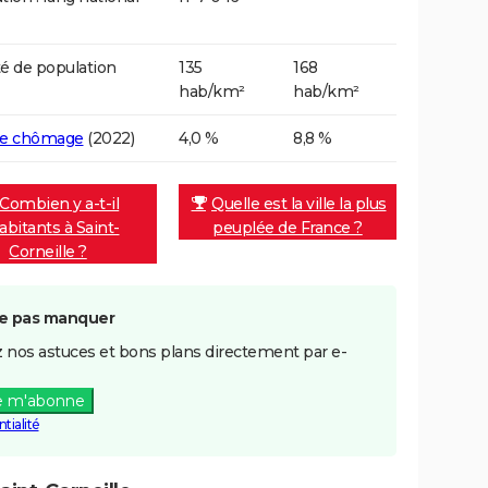
é de population
135
168
hab/km²
hab/km²
de chômage
(2022)
4,0 %
8,8 %
Combien y a-t-il
Quelle est la ville la plus
abitants à Saint-
peuplée de France ?
Corneille ?
e pas manquer
 nos astuces et bons plans directement par e-
e m'abonne
tialité