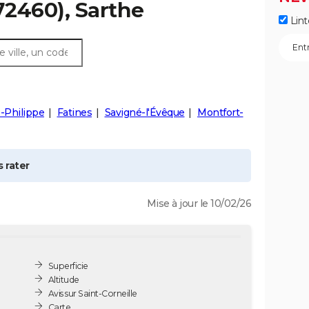
72460), Sarthe
Lint
le-Philippe
Fatines
Savigné-l'Évêque
Montfort-
 rater
Mise à jour le 10/02/26
Superficie
Altitude
Avis sur Saint-Corneille
Carte