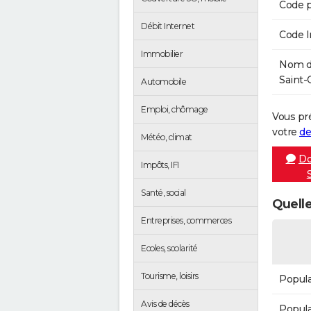
Code p
Débit Internet
Code 
Immobilier
Nom de
Saint-C
Automobile
Emploi, chômage
Vous pr
votre
de
Météo, climat
Do
Impôts, IFI
Santé, social
Quelle
Entreprises, commerces
Ecoles, scolarité
Tourisme, loisirs
Popula
Avis de décès
Popula