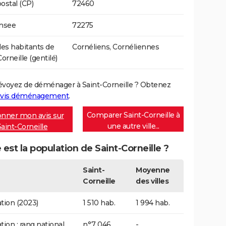
ostal (CP)
72460
Insee
72275
s habitants de
Cornéliens, Cornéliennes
orneille (gentilé)
évoyez de déménager à Saint-Corneille ? Obtenez
vis déménagement
.
Comparer Saint-Corneille à
nner mon avis sur
une autre ville...
Saint-Corneille
 est la population de Saint-Corneille ?
Saint-
Moyenne
Corneille
des villes
tion (2023)
1 510 hab.
1 994 hab.
tion : rang national
n°7 046
-