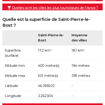
Quelles sont les villes les plus touristiques de France ?
Quelle est la superficie de Saint-Pierre-le-
Bost ?
Saint-Pierre-le-
Moyenne
Bost
des villes
Superficie
17,2 km²
18,1 km²
(surface)
Altitude min.
400 mètre(s)
194 mètres
Altitude max.
501 mètre(s)
395 mètres
Latitude
46.396502
-
Longitude
2.262304
-