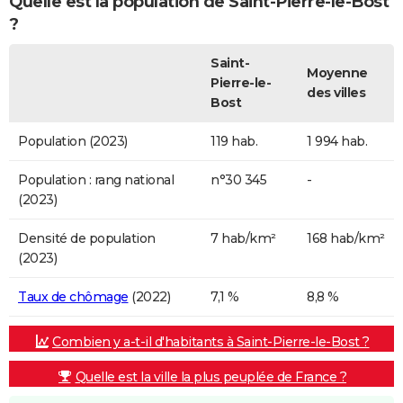
Quelle est la population de Saint-Pierre-le-Bost
?
Saint-
Moyenne
Pierre-le-
des villes
Bost
Population (2023)
119 hab.
1 994 hab.
Population : rang national
n°30 345
-
(2023)
Densité de population
7 hab/km²
168 hab/km²
(2023)
Taux de chômage
(2022)
7,1 %
8,8 %
Combien y a-t-il d'habitants à Saint-Pierre-le-Bost ?
Quelle est la ville la plus peuplée de France ?