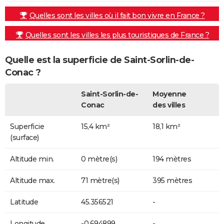
Quelles sont les villes où il fait bon vivre en France ?
Quelles sont les villes les plus touristiques de France ?
Quelle est la superficie de Saint-Sorlin-de-
Conac ?
Saint-Sorlin-de-
Moyenne
Conac
des villes
Superficie
15,4 km²
18,1 km²
(surface)
Altitude min.
0 mètre(s)
194 mètres
Altitude max.
71 mètre(s)
395 mètres
Latitude
45.356521
-
Longitude
-0.694899
-