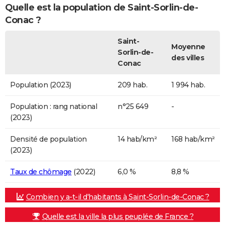
Quelle est la population de Saint-Sorlin-de-
Conac ?
Saint-
Moyenne
Sorlin-de-
des villes
Conac
Population (2023)
209 hab.
1 994 hab.
Population : rang national
n°25 649
-
(2023)
Densité de population
14 hab/km²
168 hab/km²
(2023)
Taux de chômage
(2022)
6,0 %
8,8 %
Combien y a-t-il d'habitants à Saint-Sorlin-de-Conac ?
Quelle est la ville la plus peuplée de France ?