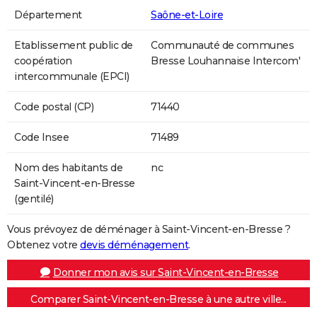
Département
Saône-et-Loire
Etablissement public de
Communauté de communes
coopération
Bresse Louhannaise Intercom'
intercommunale (EPCI)
Code postal (CP)
71440
Code Insee
71489
Nom des habitants de
nc
Saint-Vincent-en-Bresse
(gentilé)
Vous prévoyez de déménager à Saint-Vincent-en-Bresse ?
Obtenez votre
devis déménagement
.
Donner mon avis sur Saint-Vincent-en-Bresse
Comparer Saint-Vincent-en-Bresse à une autre ville...