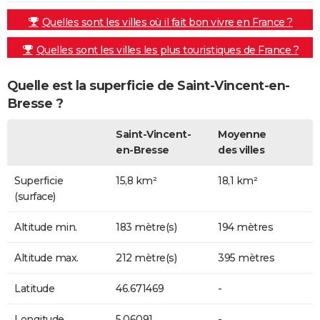
Quelles sont les villes où il fait bon vivre en France ?
Quelles sont les villes les plus touristiques de France ?
Quelle est la superficie de Saint-Vincent-en-
Bresse ?
Saint-Vincent-
Moyenne
en-Bresse
des villes
Superficie
15,8 km²
18,1 km²
(surface)
Altitude min.
183 mètre(s)
194 mètres
Altitude max.
212 mètre(s)
395 mètres
Latitude
46.671469
-
Longitude
5.06091
-