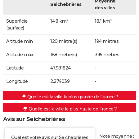
Moyenne
Seichebrières
des villes
Superficie
14,8 km²
18,1 km²
(surface)
Altitude min.
120 mètre(s)
194 mètres
Altitude max.
168 mètre(s)
395 mètres
Latitude
47.981824
-
Longitude
2.274039
-
Quelle est la ville la plus grande de France ?
Quelle est la ville la plus haute de France ?
Avis sur Seichebrières
Note moyenne :
Quel est votre avis sur Seichebrières