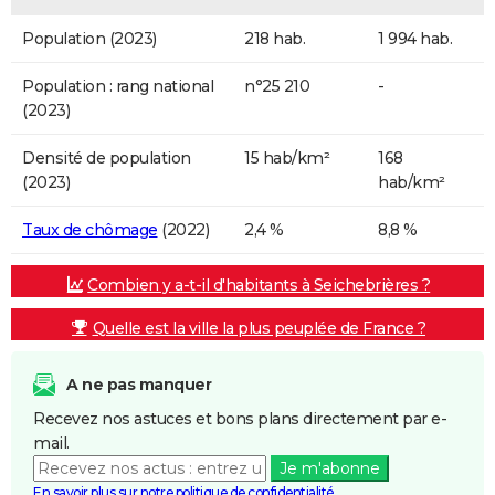
Population (2023)
218 hab.
1 994 hab.
Population : rang national
n°25 210
-
(2023)
Densité de population
15 hab/km²
168
(2023)
hab/km²
Taux de chômage
(2022)
2,4 %
8,8 %
Combien y a-t-il d'habitants à Seichebrières ?
Quelle est la ville la plus peuplée de France ?
A ne pas manquer
Recevez nos astuces et bons plans directement par e-
mail.
Je m'abonne
En savoir plus sur notre politique de confidentialité