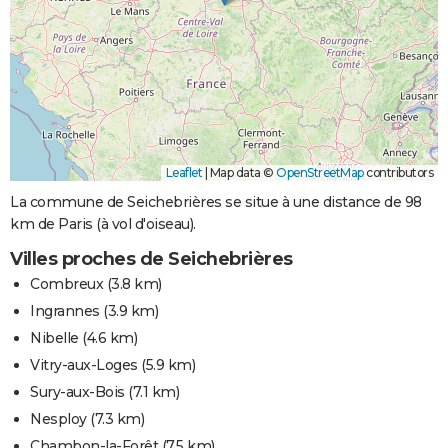
Leaflet
|
Map data ©
OpenStreetMap
contributors
La commune de Seichebrières se situe à une distance de 98
km de Paris (à vol d'oiseau).
Villes proches de Seichebrières
Combreux
(3.8 km)
Ingrannes
(3.9 km)
Nibelle
(4.6 km)
Vitry-aux-Loges
(5.9 km)
Sury-aux-Bois
(7.1 km)
Nesploy
(7.3 km)
Chambon-la-Forêt
(7.5 km)