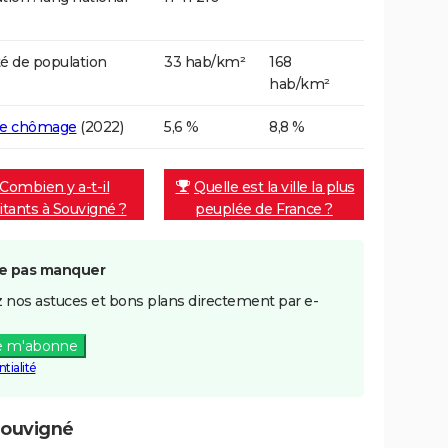
é de population
33 hab/km²
168
hab/km²
de chômage
(2022)
5,6 %
8,8 %
Combien y a-t-il
Quelle est la ville la plus
itants à Souvigné ?
peuplée de France ?
e pas manquer
 nos astuces et bons plans directement par e-
e m'abonne
tialité
Souvigné