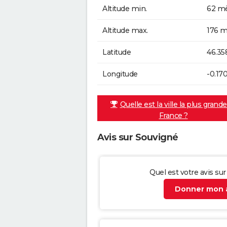
Altitude min.
62 mè
Altitude max.
176 m
Latitude
46.35
Longitude
-0.17
Quelle est la ville la plus grand
France ?
Avis sur Souvigné
Quel est votre avis su
Donner mon a