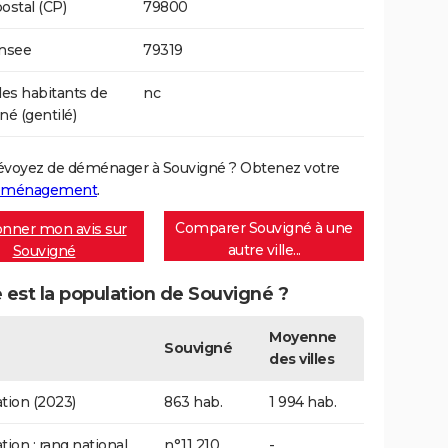
ostal (CP)
79800
Insee
79319
s habitants de
nc
né (gentilé)
évoyez de déménager à Souvigné ? Obtenez votre
déménagement
.
Comparer Souvigné à une
nner mon avis sur
autre ville...
Souvigné
 est la population de Souvigné ?
Moyenne
Souvigné
des villes
tion (2023)
863 hab.
1 994 hab.
tion : rang national
n°11 210
-