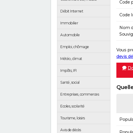
Code p
Débit Internet
Code 
Immobilier
Nom de
Souvig
Automobile
Emploi, chômage
Vous pr
devis 
Météo, climat
Do
Impôts, IFI
Santé, social
Quelle
Entreprises, commerces
Ecoles, scolarité
Tourisme, loisirs
Popula
Avis de décès
Popula