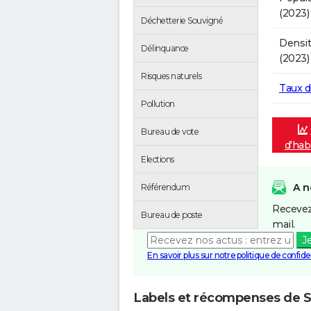
(2023)
Déchetterie Souvigné
Densit
Délinquance
(2023)
Risques naturels
Taux 
Pollution
Bureau de vote
d'hab
Elections
A n
Référendum
Recevez
Bureau de poste
mail.
J
En savoir plus sur notre politique de confiden
Labels et récompenses de 