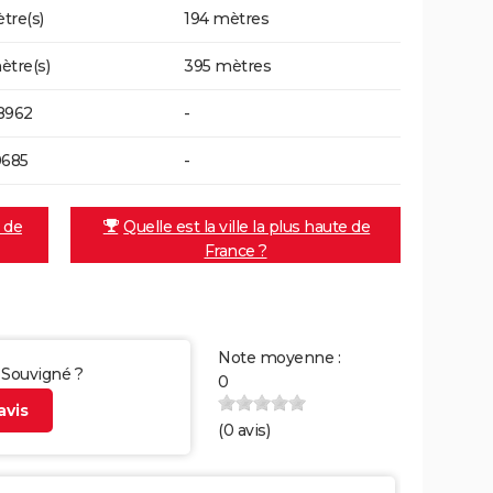
tre(s)
194 mètres
ètre(s)
395 mètres
8962
-
0685
-
e de
Quelle est la ville la plus haute de
France ?
Note moyenne :
r Souvigné ?
0
vis
(
0
avis)