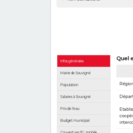
Quel e
Infos générales
Mairie de Souvigné
Régio
Population
Dépar
Salaires à Souvigné
Prix de l'eau
Etabli
coopér
Budget municipal
inter
Couverture 5G, mobile