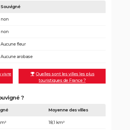
Souvigné
non
non
Aucune fleur
Aucune arobase
n vivre
Quelles sont les villes les plus
touristiques de France ?
Souvigné ?
igné
Moyenne des villes
km²
18,1 km²