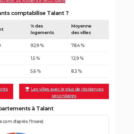
 acheter sa résidence secondaire
ts comptabilise Talant ?
% des
Moyenne
nt
logements
des villes
0
92,9 %
78,4 %
1,5 %
12,9 %
5,6 %
8,3 %
ents
Les villes avec le plus de résidences
secondaires
partements à Talant
.com d'après l'Insee)