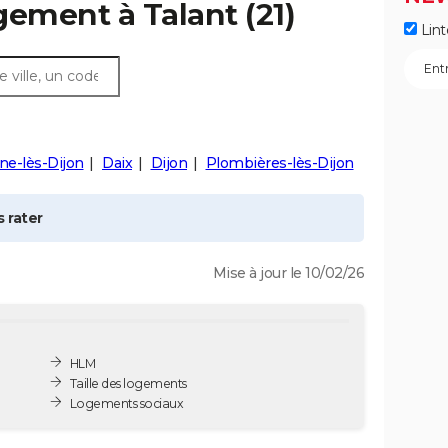
ogement à
Talant
(21)
Lint
ne-lès-Dijon
Daix
Dijon
Plombières-lès-Dijon
 rater
Mise à jour le 10/02/26
HLM
Taille des logements
Logements sociaux