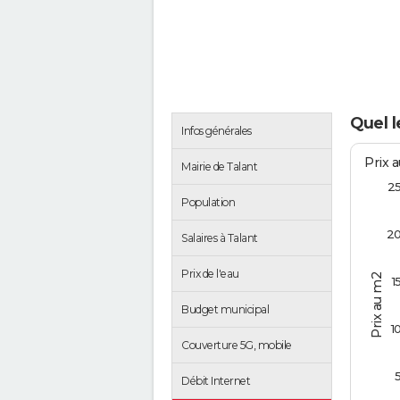
Quel l
Infos générales
Prix 
Mairie de Talant
2
Population
2
Salaires à Talant
Prix de l'eau
Prix au m2
1
Budget municipal
1
Couverture 5G, mobile
Débit Internet