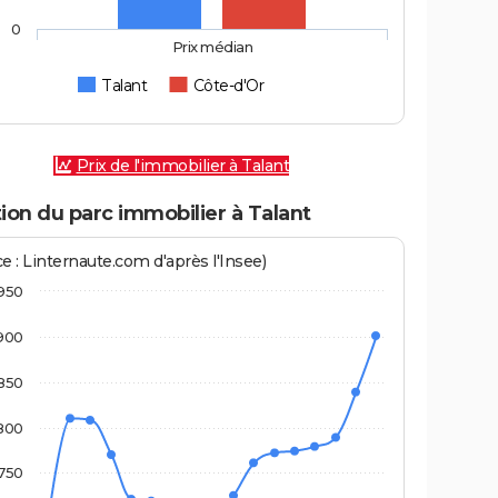
0
Prix médian
Talant
Côte-d'Or
Prix de l'immobilier à Talant
ion du parc immobilier à Talant
e : Linternaute.com d'après l'Insee)
950
900
850
800
750