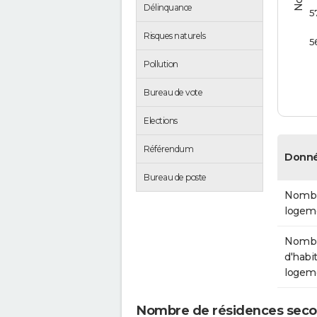
Délinquance
5
Risques naturels
5
Pollution
Bureau de vote
Elections
Référendum
Donné
Bureau de poste
Nombr
logem
Nomb
d'habit
logem
Nombre de résidences secon