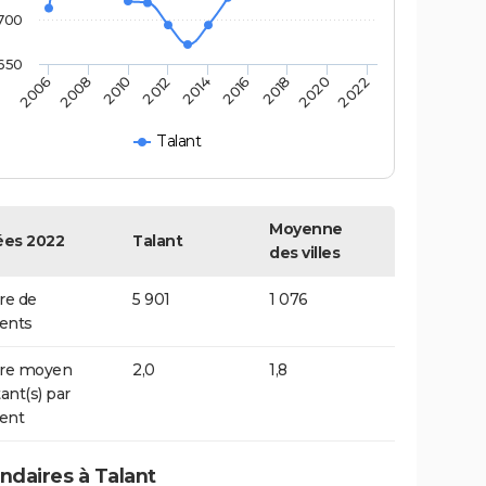
700
650
2014
2016
2006
2018
2008
2020
2010
2022
2012
Talant
Moyenne
es 2022
Talant
des villes
e de
5 901
1 076
ents
re moyen
2,0
1,8
ant(s) par
ent
daires à Talant