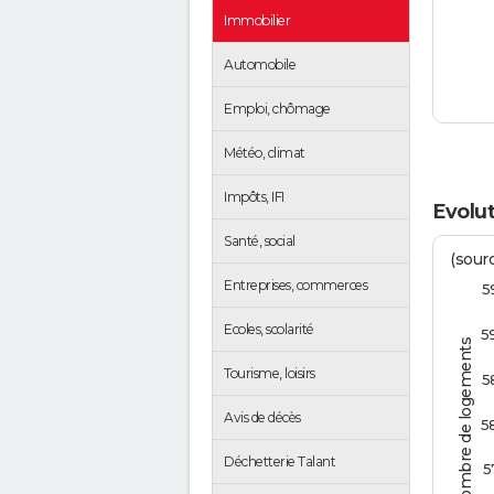
Immobilier
Automobile
Emploi, chômage
Météo, climat
Impôts, IFI
Evolut
Santé, social
(sourc
Entreprises, commerces
5
Ecoles, scolarité
5
Nombre de logements
Tourisme, loisirs
5
Avis de décès
5
Déchetterie Talant
5