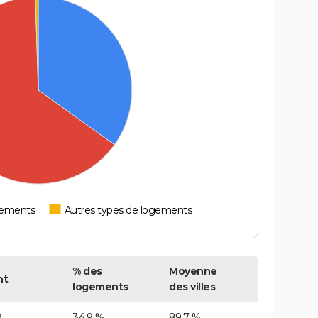
tements
Autres types de logements
% des
Moyenne
nt
logements
des villes
9
34,9 %
89,7 %