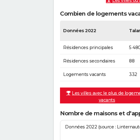
Les villes où
Combien de logements vacan
Données 2022
Tala
Résidences principales
5 48
Résidences secondaires
88
Logements vacants
332
Les villes avec le plus de logem
vacants
Nombre de maisons et d'ap
Données 2022 (source : Linternaute