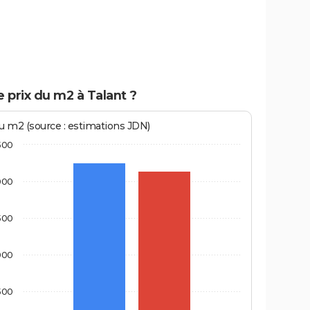
e prix du m2 à Talant ?
au m2 (source : estimations JDN)
500
000
500
000
500