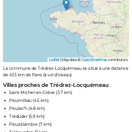
Leaflet
|
Map data ©
OpenStreetMap
contributors
La commune de Trédrez-Locquémeau se situe à une distance
de 433 km de Paris (à vol d'oiseau).
Villes proches de Trédrez-Locquémeau
Saint-Michel-en-Grève
(3.7 km)
Ploumilliau
(4.5 km)
Ploulec'h
(4.8 km)
Tréduder
(5.9 km)
Plouzélambre
(7 km)