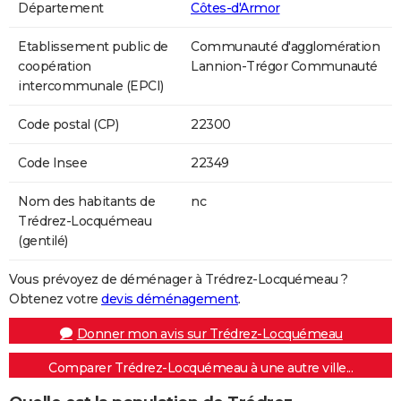
Département
Côtes-d'Armor
Etablissement public de
Communauté d'agglomération
coopération
Lannion-Trégor Communauté
intercommunale (EPCI)
Code postal (CP)
22300
Code Insee
22349
Nom des habitants de
nc
Trédrez-Locquémeau
(gentilé)
Vous prévoyez de déménager à Trédrez-Locquémeau ?
Obtenez votre
devis déménagement
.
Donner mon avis sur Trédrez-Locquémeau
Comparer Trédrez-Locquémeau à une autre ville...