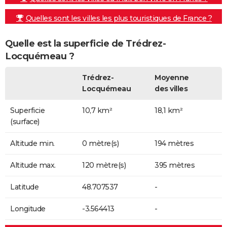
Quelles sont les villes les plus touristiques de France ?
Quelle est la superficie de Trédrez-
Locquémeau ?
Trédrez-
Moyenne
Locquémeau
des villes
Superficie
10,7 km²
18,1 km²
(surface)
Altitude min.
0 mètre(s)
194 mètres
Altitude max.
120 mètre(s)
395 mètres
Latitude
48.707537
-
Longitude
-3.564413
-