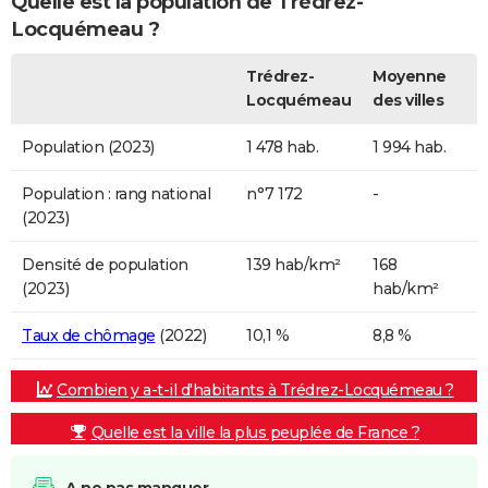
Quelle est la population de Trédrez-
Locquémeau ?
Trédrez-
Moyenne
Locquémeau
des villes
Population (2023)
1 478 hab.
1 994 hab.
Population : rang national
n°7 172
-
(2023)
Densité de population
139 hab/km²
168
(2023)
hab/km²
Taux de chômage
(2022)
10,1 %
8,8 %
Combien y a-t-il d'habitants à Trédrez-Locquémeau ?
Quelle est la ville la plus peuplée de France ?
A ne pas manquer