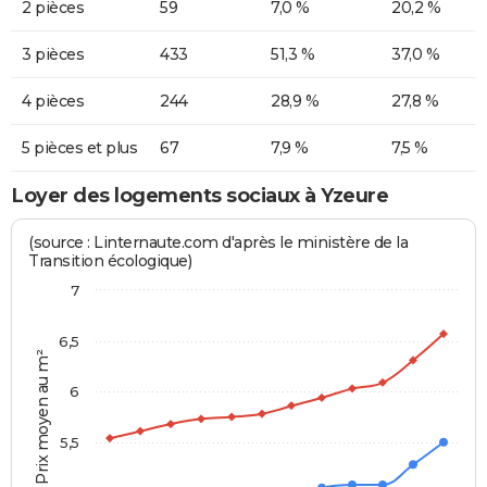
2 pièces
59
7,0 %
20,2 %
3 pièces
433
51,3 %
37,0 %
4 pièces
244
28,9 %
27,8 %
5 pièces et plus
67
7,9 %
7,5 %
Loyer des logements sociaux à Yzeure
(source : Linternaute.com d'après le ministère de la
Transition écologique)
7
6,5
Prix moyen au m²
6
5,5