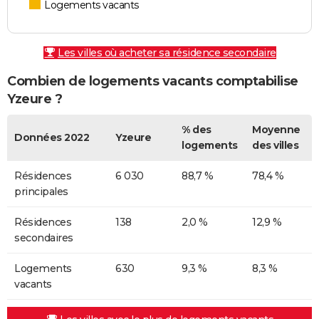
Logements vacants
Les villes où acheter sa résidence secondaire
Combien de logements vacants comptabilise
Yzeure ?
% des
Moyenne
Données 2022
Yzeure
logements
des villes
Résidences
6 030
88,7 %
78,4 %
principales
Résidences
138
2,0 %
12,9 %
secondaires
Logements
630
9,3 %
8,3 %
vacants