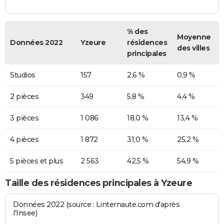
% des
Moyenne
Données 2022
Yzeure
résidences
des villes
principales
Studios
157
2,6 %
0,9 %
2 pièces
349
5,8 %
4,4 %
3 pièces
1 086
18,0 %
13,4 %
4 pièces
1 872
31,0 %
25,2 %
5 pièces et plus
2 563
42,5 %
54,9 %
Taille des résidences principales à Yzeure
Données 2022 (source : Linternaute.com d'après
l'Insee)