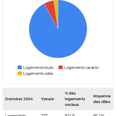
Logements loués
Logements vacants
Logements vides
% des
Moyenne
Données 2024
Yzeure
logements
des villes
sociaux
Logements
777
92,1 %
95,2 %