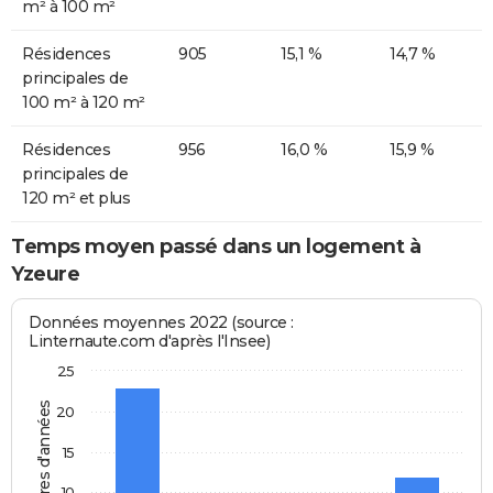
m² à 100 m²
Résidences
905
15,1 %
14,7 %
principales de
100 m² à 120 m²
Résidences
956
16,0 %
15,9 %
principales de
120 m² et plus
Temps moyen passé dans un logement à
Yzeure
Données moyennes 2022 (source :
Linternaute.com d'après l'Insee)
25
Nombres d'années
20
15
10