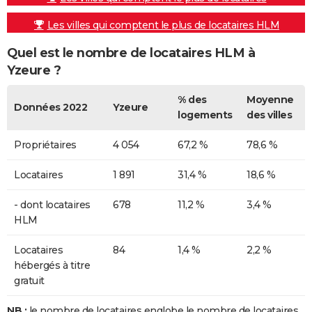
Les villes qui comptent le plus de locataires HLM
Quel est le nombre de locataires HLM à
Yzeure ?
% des
Moyenne
Données 2022
Yzeure
logements
des villes
Propriétaires
4 054
67,2 %
78,6 %
Locataires
1 891
31,4 %
18,6 %
- dont locataires
678
11,2 %
3,4 %
HLM
Locataires
84
1,4 %
2,2 %
hébergés à titre
gratuit
NB :
le nombre de locataires englobe le nombre de locataires