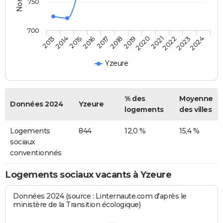
750
700
2014
2017
2020
2023
2015
2018
2021
2024
2013
2016
2019
2022
Yzeure
% des
Moyenne
Données 2024
Yzeure
logements
des villes
Logements
844
12,0 %
15,4 %
sociaux
conventionnés
Logements sociaux vacants à Yzeure
Données 2024 (source : Linternaute.com d'après le
ministère de la Transition écologique)