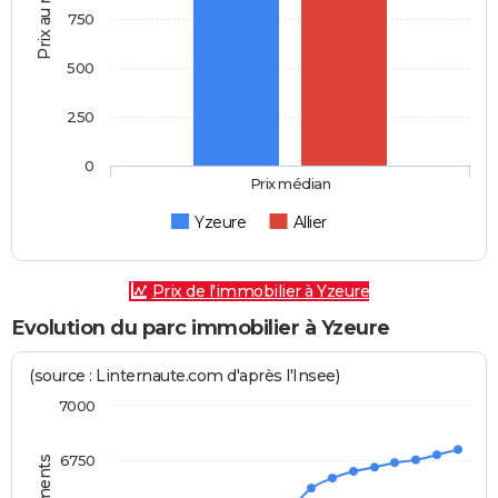
Prix au m2
750
500
250
0
Prix médian
Yzeure
Allier
Prix de l'immobilier à Yzeure
Evolution du parc immobilier à Yzeure
(source : Linternaute.com d'après l'Insee)
7000
6750