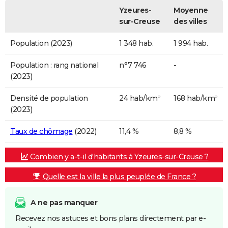
Yzeures-
Moyenne
sur-Creuse
des villes
Population (2023)
1 348 hab.
1 994 hab.
Population : rang national
n°7 746
-
(2023)
Densité de population
24 hab/km²
168 hab/km²
(2023)
Taux de chômage
(2022)
11,4 %
8,8 %
Combien y a-t-il d'habitants à Yzeures-sur-Creuse ?
Quelle est la ville la plus peuplée de France ?
A ne pas manquer
Recevez nos astuces et bons plans directement par e-