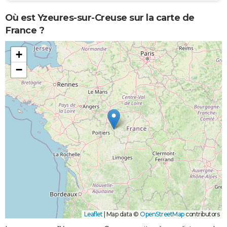
Où est Yzeures-sur-Creuse sur la carte de
France ?
+
−
Leaflet
|
Map data ©
OpenStreetMap
contributors