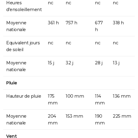
Heures
nc
nc
nc
nc
d'ensoleillement
Moyenne
361 h
757 h
677
318 h
nationale
h
Equivalent jours
nc
nc
nc
nc
de soleil
Moyenne
15 j
32 j
28 j
13 j
nationale
Pluie
Hauteur de pluie
175
100 mm
114
136 mm
mm
mm
Moyenne
204
153 mm
190
225 mm
nationale
mm
mm
Vent