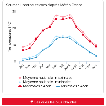
Source : Linternaute.com d'après Météo France
30
Températures ( °C )
20
10
0
Fev
Nov
Jan
Mar
Avr
Mai
Juin
Juil
Aout
Sept
Oct
Dec
Moyenne nationale : maximales
Moyenne nationale : minimales
Maximales à Acon
Minimales à Acon
Les villes les plus chaudes