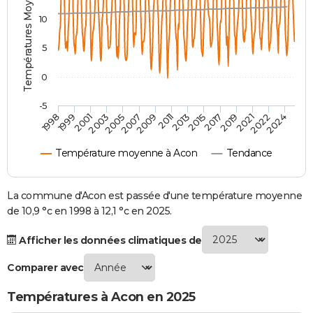
Températures Moyennes ( °C )
City break
Voyage de noces
Climat
Destinations
Voyage nature
Forum
+
PHOTO
10
GUIDES D'ACHAT
5
BONS PLANS
0
CARTE DE VOEUX
-5
2007
2021
2009
2022
1998
2011
2024
1999
2013
2001
2015
2003
2017
2005
2019
Carte Bonne année
Carte Pâques
Carte de Noël
Carte Saint-Valentin
Carte d'anniversaire
DICTIONNAIRE
Température moyenne à Acon
Tendance
Biographies
Expressions
Dictionnaire
Citations
Proverbes
PROGRAMME TV
COPAINS D'AVANT
La commune d'Acon est passée d'une température moyenne
de 10,9 °c en 1998 à 12,1 °c en 2025.
Se connecter
Collèges
Universités
Service militaire
S'inscrire
Lycées
Primaires
Entreprises
Avis de recherche
AVIS DE DÉCÈS
Afficher les données climatiques de
FORUM
Comparer avec
Lifestyle
Sport
Television
Cinema
Bricolage
Culture
Auto
Voyage
Températures à Acon en 2025