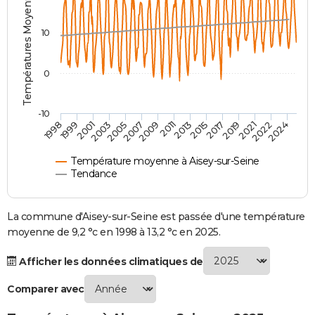
Températures Moyennes ( °C )
City break
Voyage de noces
Climat
Destinations
Voyage nature
Forum
+
PHOTO
10
GUIDES D'ACHAT
0
BONS PLANS
CARTE DE VOEUX
-10
1998
1999
2001
2003
2005
2007
2009
2011
2013
2015
2017
2019
2021
2022
2024
Carte Bonne année
Carte Pâques
Carte de Noël
Carte Saint-Valentin
Carte d'anniversaire
DICTIONNAIRE
Biographies
Expressions
Dictionnaire
Citations
Proverbes
PROGRAMME TV
Température moyenne à Aisey-sur-Seine
Tendance
COPAINS D'AVANT
Se connecter
Collèges
Universités
Service militaire
S'inscrire
Lycées
Primaires
Entreprises
Avis de recherche
La commune d'Aisey-sur-Seine est passée d'une température
AVIS DE DÉCÈS
moyenne de 9,2 °c en 1998 à 13,2 °c en 2025.
FORUM
Afficher les données climatiques de
Lifestyle
Sport
Television
Cinema
Bricolage
Culture
Auto
Voyage
Comparer avec