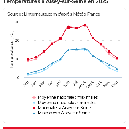
Températures à Aisey-sur-Seine en 2025
Source : Linternaute.com d'après Météo France
30
Températures ( °C )
20
10
0
Fev
Nov
Jan
Mar
Avr
Mai
Juin
Juil
Aout
Sept
Oct
Dec
Moyenne nationale : maximales
Moyenne nationale : minimales
Maximales à Aisey-sur-Seine
Minimales à Aisey-sur-Seine