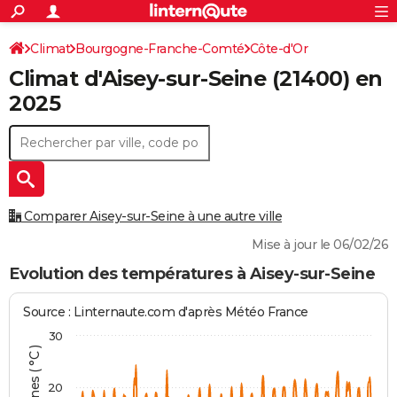
ACTUALITÉS
Connexion
S'inscrire
Climat
Bourgogne-Franche-Comté
Côte-d'Or
Rechercher
Société
Education
Villes
Politique
Faits Divers
Monde
+
SPORT
Climat d'
Aisey-sur-Seine
(21400) en
Aisey-sur-Seine
Football
Cyclisme
Forum
Coupe du monde 2026
Tennis
Rugby
CULTURE
2025
TNT
Cinéma
Musique
Programme TV
Streaming
Sorties cinéma
+
FINANCE
Impôts
Immobilier
Banque
Crédit
Retraite
Epargne
Risques naturels par ville
Assurance
AUTO
Réserver un essai
Berlines
Forum auto
Essais
Citadines
SUV
+
HIGH-TECH
Comparer Aisey-sur-Seine à une autre ville
Meilleur smartphone
Ordinateurs
Guide high-tech
Mobiles
Internet
Jeux vidéo
+
BRICOLAGE
Mise à jour le 06/02/26
Aménagement intérieur
Cuisine
Jardinage
+
Forum
Extérieur
Salle de bains
Rangement
Evolution des températures à Aisey-sur-Seine
WEEK-END
Escapades
Expositions
Week-end nature
Guides de France
Patrimoine
Musées
+
LIFESTYLE
Source : Linternaute.com d'après Météo France
30
Bien-être
Mode
+
Art de vivre
Loisirs
Modes de vie
SANTE
Guide de la santé
Médicaments
+
Alimentation
Maladies
Sommeil
VOYAGE
20