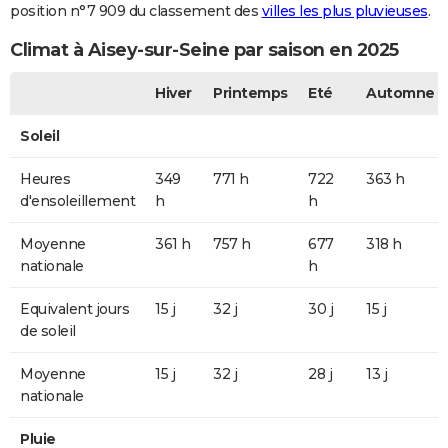
position n°7 909 du classement des
villes les plus pluvieuses
.
Climat à Aisey-sur-Seine par saison en 2025
Hiver
Printemps
Eté
Automne
Soleil
Heures
349
771 h
722
363 h
d'ensoleillement
h
h
Moyenne
361 h
757 h
677
318 h
nationale
h
Equivalent jours
15 j
32 j
30 j
15 j
de soleil
Moyenne
15 j
32 j
28 j
13 j
nationale
Pluie