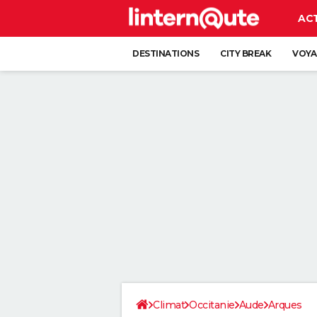
AC
DESTINATIONS
CITY BREAK
VOYA
Climat
Occitanie
Aude
Arques