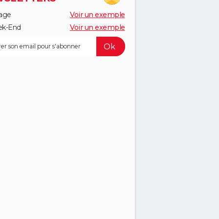
age
Voir un exemple
k-End
Voir un exemple