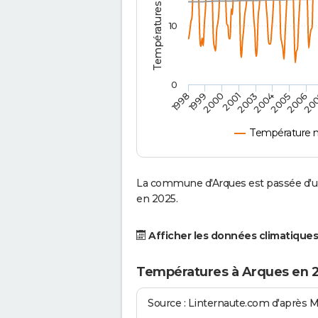
10
0
2001
2003
2004
2005
1998
2006
1999
20
2000
Température 
La commune d'Arques est passée d'un
en 2025.
Afficher les données climatiques
Températures à Arques en 
Source : Linternaute.com d'après 