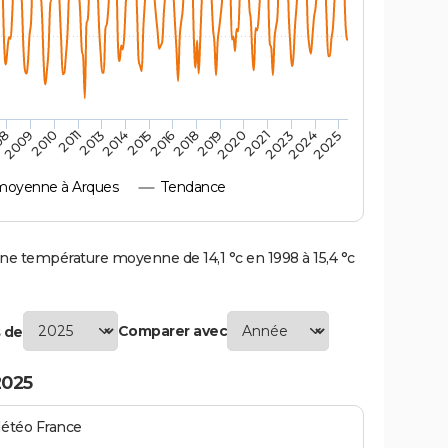
2010
2019
2011
2020
2013
2021
2023
2014
2015
2024
08
2016
2025
2009
2018
moyenne à Arques
Tendance
e température moyenne de 14,1 °c en 1998 à 15,4 °c
Comparer avec
 de
2025
Météo France