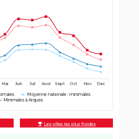
Mai
Juin
Juil
Aout
Sept
Oct
Nov
Dec
ximales
Moyenne nationale : minimales
Minimales à Arques
Les villes les plus froides