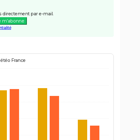
 directement par e-mail.
e m'abonne
tialité
Météo France