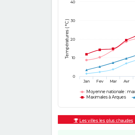
40
30
Températures ( °C )
20
10
0
Jan
Fev
Mar
Avr
Moyenne nationale : ma
Maximales à Arques
Les villes les plus chaudes