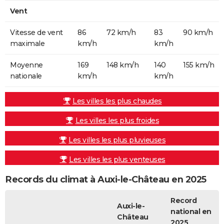
Vent
Vitesse de vent
86
72 km/h
83
90 km/h
maximale
km/h
km/h
Moyenne
169
148 km/h
140
155 km/h
nationale
km/h
km/h
Les villes les plus chaudes
Les villes les plus froides
Les villes les plus pluvieuses
Les villes les plus venteuses
Records du climat à Auxi-le-Château en 2025
Record
Auxi-le-
national en
Château
2025