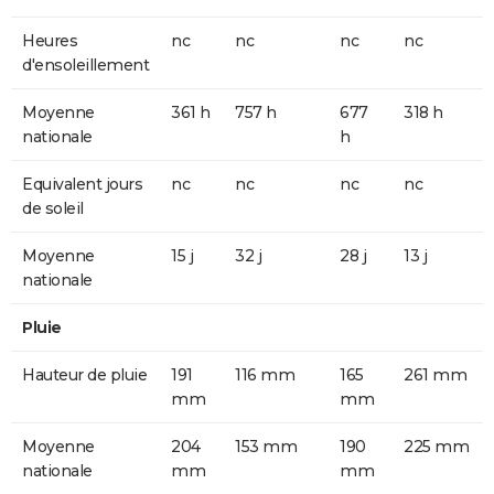
Heures
nc
nc
nc
nc
d'ensoleillement
Moyenne
361 h
757 h
677
318 h
nationale
h
Equivalent jours
nc
nc
nc
nc
de soleil
Moyenne
15 j
32 j
28 j
13 j
nationale
Pluie
Hauteur de pluie
191
116 mm
165
261 mm
mm
mm
Moyenne
204
153 mm
190
225 mm
nationale
mm
mm