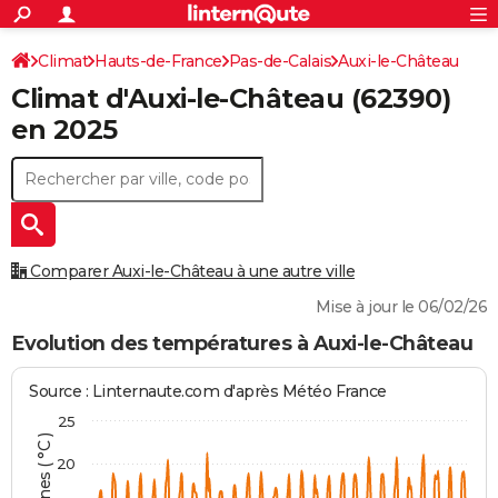
ACTUALITÉS
Connexion
S'inscrire
Climat
Hauts-de-France
Pas-de-Calais
Auxi-le-Château
Rechercher
Société
Education
Villes
Politique
Faits Divers
Monde
+
SPORT
Climat d'
Auxi-le-Château
(62390)
Football
Cyclisme
Forum
Coupe du monde 2026
Tennis
Rugby
CULTURE
en 2025
TNT
Cinéma
Musique
Programme TV
Streaming
Sorties cinéma
+
FINANCE
Impôts
Immobilier
Banque
Crédit
Retraite
Epargne
Risques naturels par ville
Assurance
AUTO
Réserver un essai
Berlines
Forum auto
Essais
Citadines
SUV
+
HIGH-TECH
Comparer Auxi-le-Château à une autre ville
Meilleur smartphone
Ordinateurs
Guide high-tech
Mobiles
Internet
Jeux vidéo
+
BRICOLAGE
Mise à jour le 06/02/26
Aménagement intérieur
Cuisine
Jardinage
+
Forum
Extérieur
Salle de bains
Rangement
Evolution des températures à Auxi-le-Château
WEEK-END
Escapades
Expositions
Week-end nature
Guides de France
Patrimoine
Musées
+
LIFESTYLE
Source : Linternaute.com d'après Météo France
25
Bien-être
Mode
+
Art de vivre
Loisirs
Modes de vie
SANTE
20
Guide de la santé
Médicaments
+
Alimentation
Maladies
Sommeil
VOYAGE