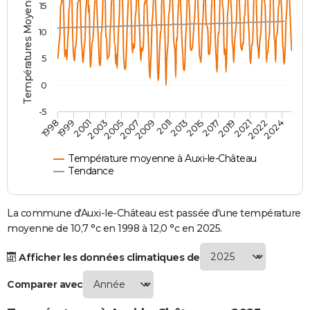
Températures Moyennes ( °C )
15
City break
Voyage de noces
Climat
Destinations
Voyage nature
Forum
+
PHOTO
10
GUIDES D'ACHAT
5
BONS PLANS
0
CARTE DE VOEUX
-5
2007
2021
2009
2022
1998
2011
2024
1999
2013
2001
2015
2003
2017
2005
2019
Carte Bonne année
Carte Pâques
Carte de Noël
Carte Saint-Valentin
Carte d'anniversaire
DICTIONNAIRE
Biographies
Expressions
Dictionnaire
Citations
Proverbes
PROGRAMME TV
Température moyenne à Auxi-le-Château
Tendance
COPAINS D'AVANT
Se connecter
Collèges
Universités
Service militaire
S'inscrire
Lycées
Primaires
Entreprises
Avis de recherche
La commune d'Auxi-le-Château est passée d'une température
AVIS DE DÉCÈS
moyenne de 10,7 °c en 1998 à 12,0 °c en 2025.
FORUM
Afficher les données climatiques de
Lifestyle
Sport
Television
Cinema
Bricolage
Culture
Auto
Voyage
Comparer avec