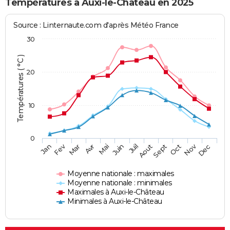
Températures à Auxi-le-Château en 2025
Source : Linternaute.com d'après Météo France
30
Températures ( °C )
20
10
0
Fev
Nov
Jan
Mar
Avr
Mai
Juin
Juil
Aout
Sept
Oct
Dec
Moyenne nationale : maximales
Moyenne nationale : minimales
Maximales à Auxi-le-Château
Minimales à Auxi-le-Château