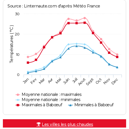
Source : Linternaute.com d'après Météo France
30
Températures ( °C )
20
10
0
Fev
Nov
Jan
Mar
Avr
Mai
Juin
Juil
Aout
Sept
Oct
Dec
Moyenne nationale : maximales
Moyenne nationale : minimales
Maximales à Babœuf
Minimales à Babœuf
Les villes les plus chaudes