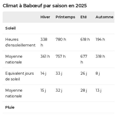
Climat à Babœuf par saison en 2025
Hiver
Printemps
Eté
Automne
Soleil
Heures
338
780 h
618 h
194 h
d'ensoleillement
h
Moyenne
361 h
757 h
677
318 h
nationale
h
Equivalent jours
14 j
33 j
26 j
8 j
de soleil
Moyenne
15 j
32 j
28 j
13 j
nationale
Pluie