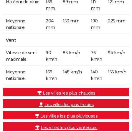
Hauteur de pluie
169
89 mm
117
121 mm
mm
mm
Moyenne
204
153 mm
190
225 mm
nationale
mm
mm
Vent
Vitesse de vent
90
83 km/h
76
94 km/h
maximale
km/h
km/h
Moyenne
169
148 km/h
140
155 km/h
nationale
km/h
km/h
Les villes les plus chaudes
Les villes les plus froides
Les villes les plus pluvieuses
Les villes les plus venteuses