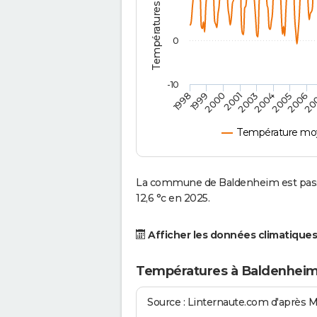
0
-10
2001
2004
1998
2006
2000
2003
2005
1999
20
Température mo
La commune de Baldenheim est passé
12,6 °c en 2025.
Afficher les données climatiques
Températures à Baldenheim
Source : Linternaute.com d'après 