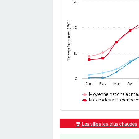
30
Températures ( °C )
20
10
0
Jan
Fev
Mar
Avr
Moyenne nationale : ma
Maximales à Baldenhei
Les villes les plus chaudes