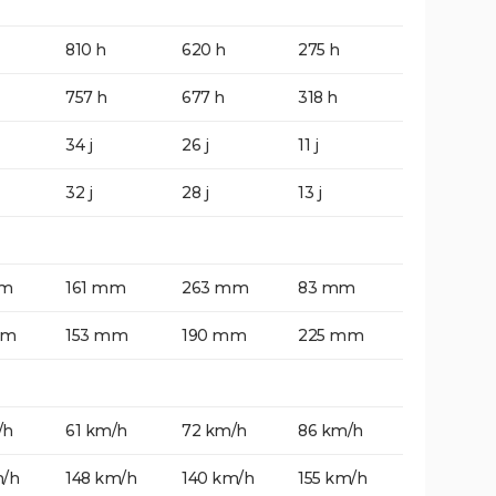
810 h
620 h
275 h
757 h
677 h
318 h
34 j
26 j
11 j
32 j
28 j
13 j
mm
161 mm
263 mm
83 mm
mm
153 mm
190 mm
225 mm
/h
61 km/h
72 km/h
86 km/h
m/h
148 km/h
140 km/h
155 km/h