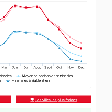
Mai
Juin
Juil
Aout
Sept
Oct
Nov
Dec
ximales
Moyenne nationale : minimales
m
Minimales à Baldenheim
Les villes les plus froides