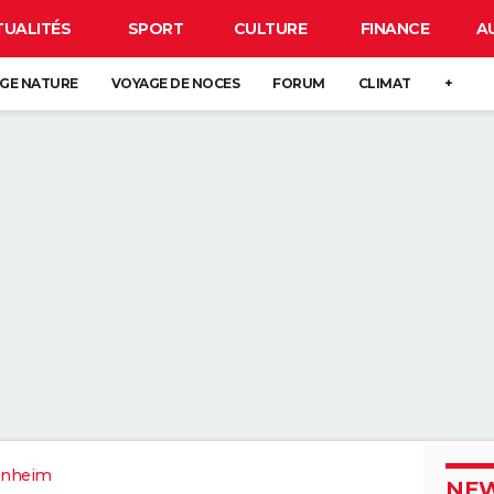
TUALITÉS
SPORT
CULTURE
FINANCE
A
GE NATURE
VOYAGE DE NOCES
FORUM
CLIMAT
+
enheim
NEW