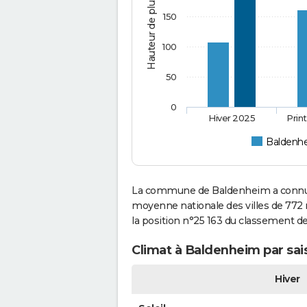
Hauteur de pluie (mm)
150
100
50
0
Hiver 2025
Prin
Baldenh
La commune de Baldenheim a connu 6
moyenne nationale des villes de 772 
la position n°25 163 du classement d
Climat à Baldenheim par sai
Hiver