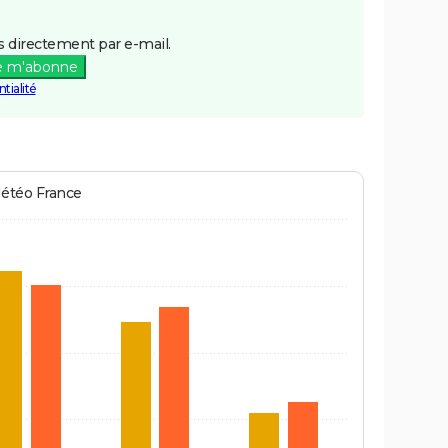
 directement par e-mail.
e m'abonne
tialité
Météo France