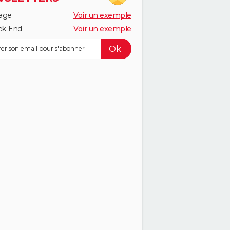
age
Voir un exemple
k-End
Voir un exemple