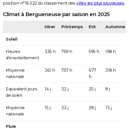
position n°16 522 du classement des
villes les plus pluvieuses
.
Climat à Bergueneuse par saison en 2025
Hiver
Printemps
Eté
Automne
Soleil
Heures
335 h
759 h
595 h
198 h
d'ensoleillement
Moyenne
361 h
757 h
677
318 h
nationale
h
Equivalent jours
14 j
32 j
25 j
8 j
de soleil
Moyenne
15 j
32 j
28 j
13 j
nationale
Pluie