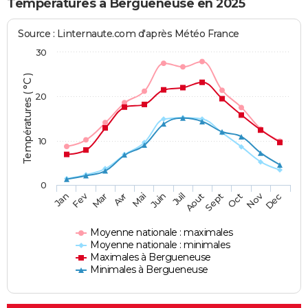
Températures à Bergueneuse en 2025
Source : Linternaute.com d'après Météo France
30
Températures ( °C )
20
10
0
Fev
Nov
Jan
Mar
Avr
Mai
Juin
Juil
Aout
Sept
Oct
Dec
Moyenne nationale : maximales
Moyenne nationale : minimales
Maximales à Bergueneuse
Minimales à Bergueneuse