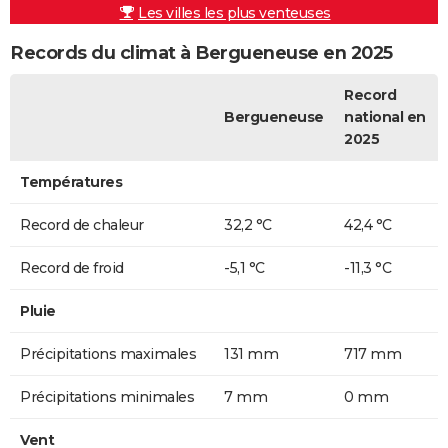
Les villes les plus venteuses
Records du climat à Bergueneuse en 2025
Record
Bergueneuse
national en
2025
Températures
Record de chaleur
32,2 °C
42,4 °C
Record de froid
-5,1 °C
-11,3 °C
Pluie
Précipitations maximales
131 mm
717 mm
Précipitations minimales
7 mm
0 mm
Vent