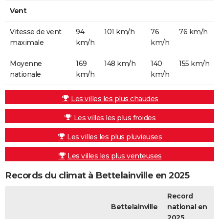
Vent
Vitesse de vent
94
101 km/h
76
76 km/h
maximale
km/h
km/h
Moyenne
169
148 km/h
140
155 km/h
nationale
km/h
km/h
Les villes les plus chaudes
Les villes les plus froides
Les villes les plus pluvieuses
Les villes les plus venteuses
Records du climat à Bettelainville en 2025
Record
Bettelainville
national en
2025