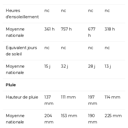
Heures
nc
nc
nc
nc
d'ensoleillement
Moyenne
361 h
757 h
677
318 h
nationale
h
Equivalent jours
nc
nc
nc
nc
de soleil
Moyenne
15 j
32 j
28 j
13 j
nationale
Pluie
Hauteur de pluie
137
111 mm
197
114 mm
mm
mm
Moyenne
204
153 mm
190
225 mm
nationale
mm
mm