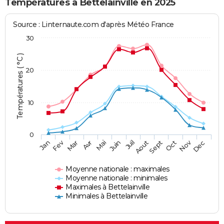
Températures à Bettelainville en 2025
Source : Linternaute.com d'après Météo France
30
Températures ( °C )
20
10
0
Fev
Nov
Jan
Mar
Avr
Mai
Juin
Juil
Aout
Sept
Oct
Dec
Moyenne nationale : maximales
Moyenne nationale : minimales
Maximales à Bettelainville
Minimales à Bettelainville