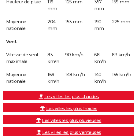
Hauteur de pluie
119
125 mm
357
159 mm
mm
mm
Moyenne
204
153 mm
190
225 mm
nationale
mm
mm
Vent
Vitesse de vent
83
90 km/h
68
83 km/h
maximale
km/h
km/h
Moyenne
169
148 km/h
140
155 km/h
nationale
km/h
km/h
Les villes les plus chaudes
Les villes les plus froides
Les villes les plus pluvieuses
Les villes les plus venteuses