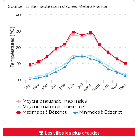
Source : Linternaute.com d'après Météo France
40
Températures ( °C )
30
20
10
0
Fev
Nov
Jan
Mar
Avr
Mai
Juin
Juil
Aout
Sept
Oct
Dec
Moyenne nationale : maximales
Moyenne nationale : minimales
Maximales à Bézenet
Minimales à Bézenet
Les villes les plus chaudes