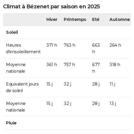
Climat à Bézenet par saison en 2025
Hiver
Printemps
Eté
Automne
Soleil
Heures
371 h
763 h
663
264 h
d'ensoleillement
h
Moyenne
361 h
757 h
677
318 h
nationale
h
Equivalent jours
15 j
32 j
28 j
11 j
de soleil
Moyenne
15 j
32 j
28 j
13 j
nationale
Pluie