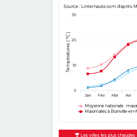
Source : Linternaute.com d'après 
30
Températures ( °C )
20
10
0
Jan
Fev
Mar
Avr
Moyenne nationale : max
Maximales à Boinville-en-
Les villes les plus chaudes