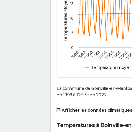
Températures Moyennes ( °C )
15
10
5
0
2001
2003
2004
2005
1998
2006
1999
20
2000
Température moyenne
La commune de Boinville-en-Mantois
en 1998 à 12,5 °c en 2025.
Afficher les données climatiques
Températures à Boinville-en