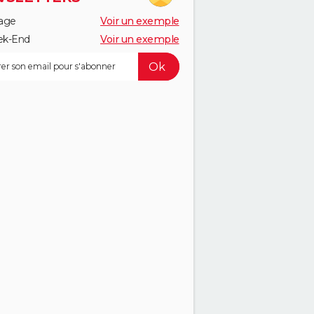
age
Voir un exemple
k-End
Voir un exemple