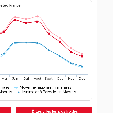
Météo France
Mai
Juin
Juil
Aout
Sept
Oct
Nov
Dec
imales
Moyenne nationale : minimales
Mantois
Minimales à Boinville-en-Mantois
Les villes les plus froides