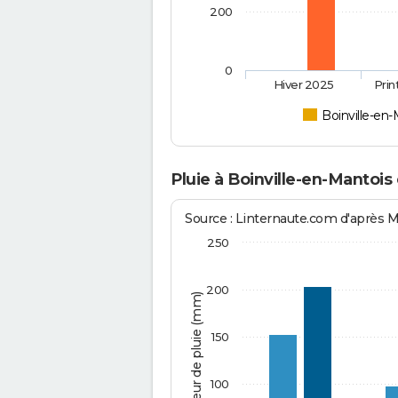
200
0
Hiver 2025
Pri
Boinville-en
Pluie à Boinville-en-Mantois
Source : Linternaute.com d'après 
250
200
Hauteur de pluie (mm)
150
100