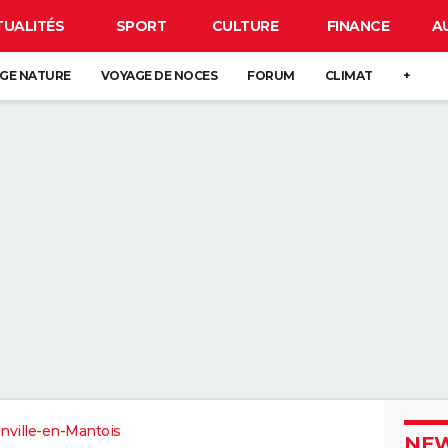
TUALITÉS
SPORT
CULTURE
FINANCE
A
GE NATURE
VOYAGE DE NOCES
FORUM
CLIMAT
+
nville-en-Mantois
NEW