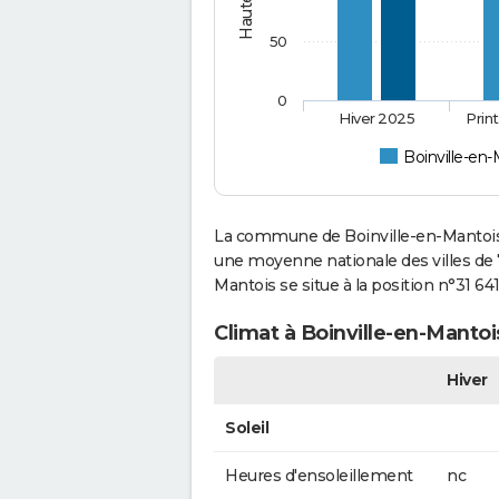
50
0
Hiver 2025
Prin
Boinville-en
La commune de Boinville-en-Mantois 
une moyenne nationale des villes de 7
Mantois se situe à la position n°31 6
Climat à Boinville-en-Mantoi
Hiver
Soleil
Heures d'ensoleillement
nc