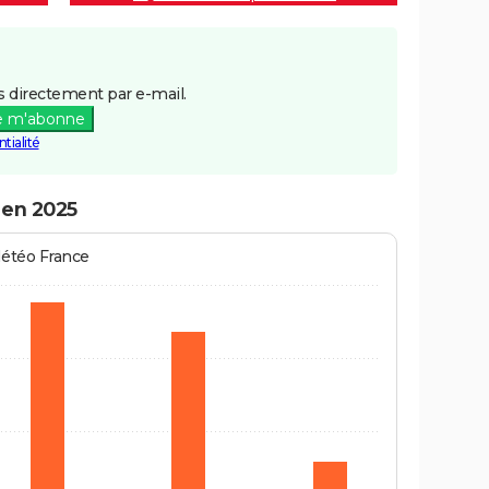
 directement par e-mail.
e m'abonne
tialité
 en 2025
Météo France