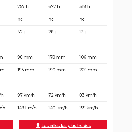
757 h
677 h
318 h
nc
nc
nc
32 j
28 j
13 j
m
98 mm
178 mm
106 mm
mm
153 mm
190 mm
225 mm
/h
97 km/h
72 km/h
83 km/h
m/h
148 km/h
140 km/h
155 km/h
Les villes les plus froides