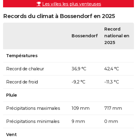
Les villes les plus venteuses
Records du climat à Bossendorf en 2025
Record
Bossendorf
national en
2025
Températures
Record de chaleur
36,9 °C
42,4 °C
Record de froid
-9,2 °C
-11,3 °C
Pluie
Précipitations maximales
109 mm
717 mm
Précipitations minimales
9 mm
0 mm
Vent