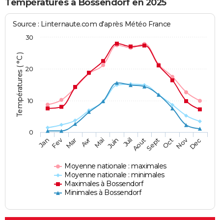
Températures à Bossendorf en 2025
Source : Linternaute.com d'après Météo France
30
Températures ( °C )
20
10
0
Fev
Nov
Jan
Mar
Avr
Mai
Juin
Juil
Aout
Sept
Oct
Dec
Moyenne nationale : maximales
Moyenne nationale : minimales
Maximales à Bossendorf
Minimales à Bossendorf