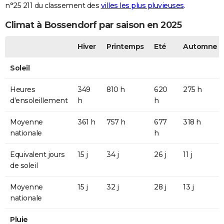
n°25 211 du classement des
villes les plus pluvieuses
.
Climat à Bossendorf par saison en 2025
Hiver
Printemps
Eté
Automne
Soleil
Heures
349
810 h
620
275 h
d'ensoleillement
h
h
Moyenne
361 h
757 h
677
318 h
nationale
h
Equivalent jours
15 j
34 j
26 j
11 j
de soleil
Moyenne
15 j
32 j
28 j
13 j
nationale
Pluie