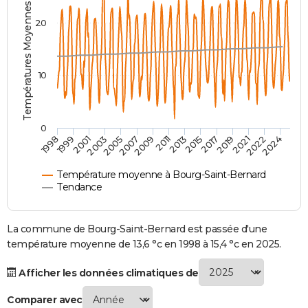
Températures Moyennes ( °C )
City break
Voyage de noces
Climat
Destinations
Voyage nature
Forum
+
PHOTO
20
GUIDES D'ACHAT
BONS PLANS
10
CARTE DE VOEUX
Carte Bonne année
Carte Pâques
Carte de Noël
Carte Saint-Valentin
Carte d'anniversaire
DICTIONNAIRE
0
2007
2021
2009
2022
1998
2011
2024
1999
2013
2001
2015
2003
2017
2005
2019
Biographies
Expressions
Dictionnaire
Citations
Proverbes
PROGRAMME TV
Température moyenne à Bourg-Saint-Bernard
COPAINS D'AVANT
Tendance
Se connecter
Collèges
Universités
Service militaire
S'inscrire
Lycées
Primaires
Entreprises
Avis de recherche
AVIS DE DÉCÈS
La commune de Bourg-Saint-Bernard est passée d'une
FORUM
température moyenne de 13,6 °c en 1998 à 15,4 °c en 2025.
Lifestyle
Sport
Television
Cinema
Bricolage
Culture
Auto
Voyage
Afficher les données climatiques de
Comparer avec