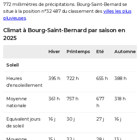
772 millimètres de précipitations. Bourg-Saint-Bernard se
situe à la position n°32 487 du classement des
villes les plus
pluvieuses
.
Climat à Bourg-Saint-Bernard par saison en
2025
Hiver
Printemps
Eté
Automne
Soleil
Heures
395 h
722 h
655 h
388 h
d'ensoleillement
Moyenne
361 h
757 h
677
318 h
nationale
h
Equivalent jours
16 j
30 j
27 j
16 j
de soleil
Moyenne
15 j
32 j
28 j
13 j