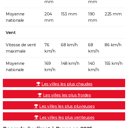
mm
mm
Moyenne
204
153 mm
190
225 mm
nationale
mm
mm
Vent
Vitesse de vent
76
68 km/h
68
86 km/h
maximale
km/h
km/h
Moyenne
169
148 km/h
140
155 km/h
nationale
km/h
km/h
Les villes les plus chaudes
Les villes les plus froides
Les villes les plus pluvieuses
Les villes les plus venteuses