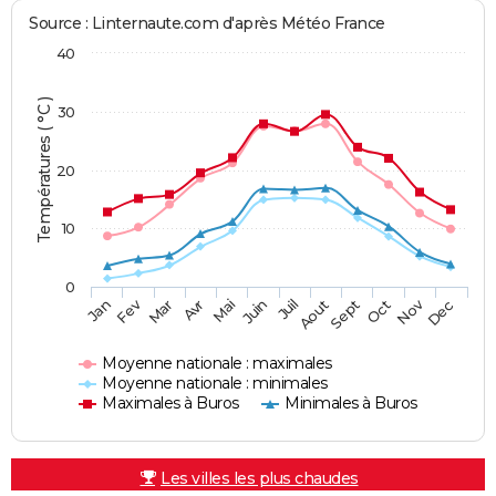
Source : Linternaute.com d'après Météo France
40
Températures ( °C )
30
20
10
0
Fev
Nov
Jan
Mar
Avr
Mai
Juin
Juil
Aout
Sept
Oct
Dec
Moyenne nationale : maximales
Moyenne nationale : minimales
Maximales à Buros
Minimales à Buros
Les villes les plus chaudes