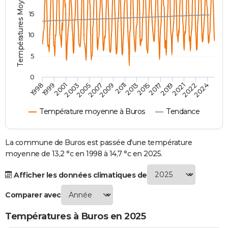
Températures Moyennes ( °C )
City break
Voyage de noces
Climat
Destinations
Voyage nature
Forum
+
PHOTO
15
GUIDES D'ACHAT
10
BONS PLANS
5
CARTE DE VOEUX
0
2007
2021
2009
2022
1998
2011
2024
1999
2013
2001
2015
2003
2017
2005
2019
Carte Bonne année
Carte Pâques
Carte de Noël
Carte Saint-Valentin
Carte d'anniversaire
DICTIONNAIRE
Température moyenne à Buros
Tendance
Biographies
Expressions
Dictionnaire
Citations
Proverbes
PROGRAMME TV
COPAINS D'AVANT
La commune de Buros est passée d'une température
moyenne de 13,2 °c en 1998 à 14,7 °c en 2025.
Se connecter
Collèges
Universités
Service militaire
S'inscrire
Lycées
Primaires
Entreprises
Avis de recherche
AVIS DE DÉCÈS
Afficher les données climatiques de
FORUM
Comparer avec
Lifestyle
Sport
Television
Cinema
Bricolage
Culture
Auto
Voyage
Températures à Buros en 2025