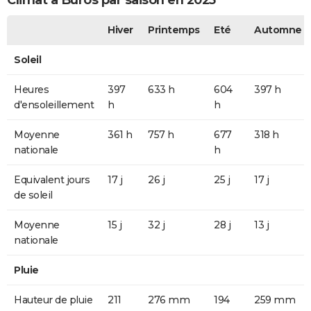
Climat à Buros par saison en 2025
Hiver
Printemps
Eté
Automne
Soleil
Heures
397
633 h
604
397 h
d'ensoleillement
h
h
Moyenne
361 h
757 h
677
318 h
nationale
h
Equivalent jours
17 j
26 j
25 j
17 j
de soleil
Moyenne
15 j
32 j
28 j
13 j
nationale
Pluie
Hauteur de pluie
211
276 mm
194
259 mm