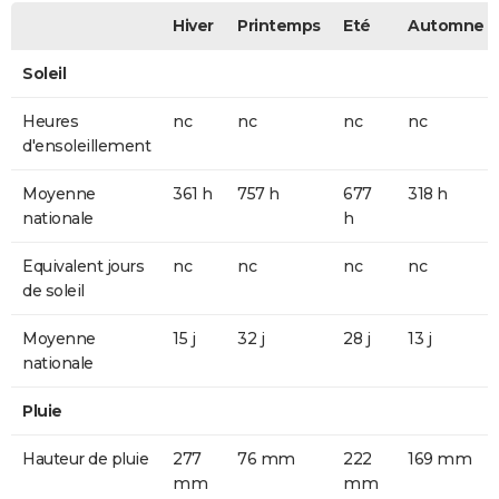
Hiver
Printemps
Eté
Automne
Soleil
Heures
nc
nc
nc
nc
d'ensoleillement
Moyenne
361 h
757 h
677
318 h
nationale
h
Equivalent jours
nc
nc
nc
nc
de soleil
Moyenne
15 j
32 j
28 j
13 j
nationale
Pluie
Hauteur de pluie
277
76 mm
222
169 mm
mm
mm