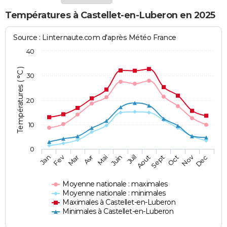
Températures à Castellet-en-Luberon en 2025
Source : Linternaute.com d'après Météo France
40
Températures ( °C )
30
20
10
0
Fev
Nov
Jan
Mar
Avr
Mai
Juin
Juil
Aout
Sept
Oct
Dec
Moyenne nationale : maximales
Moyenne nationale : minimales
Maximales à Castellet-en-Luberon
Minimales à Castellet-en-Luberon