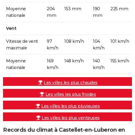
Moyenne
204
153 mm
190
225 mm
nationale
mm
mm
Vent
Vitesse de vent
97
108 km/h
104
101 km/h
maximale
km/h
km/h
Moyenne
169
148 km/h
140
155 km/h
nationale
km/h
km/h
Les villes les plus chaudes
Les villes les plus froides
Les villes les plus pluvieuses
Les villes les plus venteuses
Records du climat à Castellet-en-Luberon en