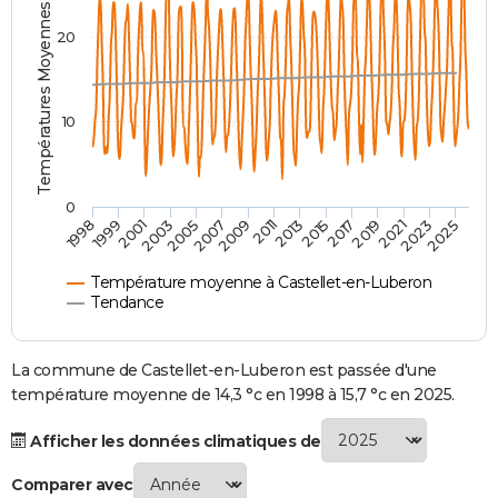
Températures Moyennes ( °C )
City break
Voyage de noces
Climat
Destinations
Voyage nature
Forum
+
PHOTO
20
GUIDES D'ACHAT
BONS PLANS
10
CARTE DE VOEUX
Carte Bonne année
Carte Pâques
Carte de Noël
Carte Saint-Valentin
Carte d'anniversaire
DICTIONNAIRE
0
2021
2023
2025
1998
1999
2001
2003
2005
2007
2009
2011
2013
2015
2017
2019
Biographies
Expressions
Dictionnaire
Citations
Proverbes
PROGRAMME TV
Température moyenne à Castellet-en-Luberon
COPAINS D'AVANT
Tendance
Se connecter
Collèges
Universités
Service militaire
S'inscrire
Lycées
Primaires
Entreprises
Avis de recherche
AVIS DE DÉCÈS
La commune de Castellet-en-Luberon est passée d'une
FORUM
température moyenne de 14,3 °c en 1998 à 15,7 °c en 2025.
Lifestyle
Sport
Television
Cinema
Bricolage
Culture
Auto
Voyage
Afficher les données climatiques de
Comparer avec