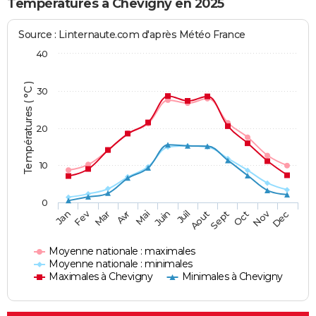
Températures à Chevigny en 2025
Source : Linternaute.com d'après Météo France
40
Températures ( °C )
30
20
10
0
Fev
Nov
Jan
Mar
Avr
Mai
Juin
Juil
Aout
Sept
Oct
Dec
Moyenne nationale : maximales
Moyenne nationale : minimales
Maximales à Chevigny
Minimales à Chevigny