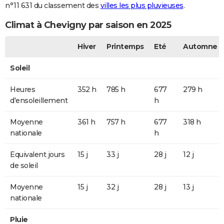
n°11 631 du classement des
villes les plus pluvieuses
.
Climat à Chevigny par saison en 2025
Hiver
Printemps
Eté
Automne
Soleil
Heures
352 h
785 h
677
279 h
d'ensoleillement
h
Moyenne
361 h
757 h
677
318 h
nationale
h
Equivalent jours
15 j
33 j
28 j
12 j
de soleil
Moyenne
15 j
32 j
28 j
13 j
nationale
Pluie