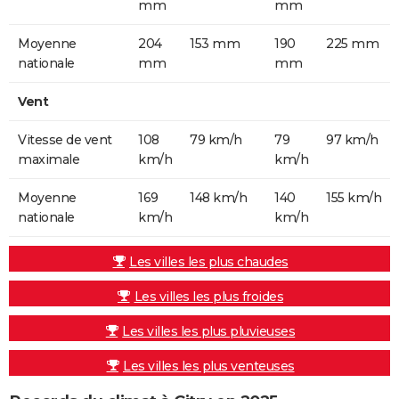
mm
mm
Moyenne
204
153 mm
190
225 mm
nationale
mm
mm
Vent
Vitesse de vent
108
79 km/h
79
97 km/h
maximale
km/h
km/h
Moyenne
169
148 km/h
140
155 km/h
nationale
km/h
km/h
Les villes les plus chaudes
Les villes les plus froides
Les villes les plus pluvieuses
Les villes les plus venteuses