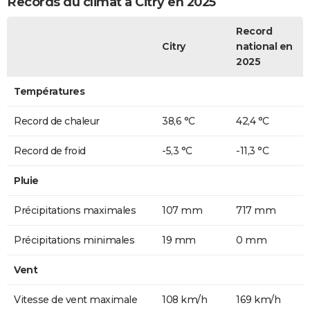
Records du climat à Citry en 2025
Record
Citry
national en
2025
Températures
Record de chaleur
38,6 °C
42,4 °C
Record de froid
-5,3 °C
-11,3 °C
Pluie
Précipitations maximales
107 mm
717 mm
Précipitations minimales
19 mm
0 mm
Vent
Vitesse de vent maximale
108 km/h
169 km/h