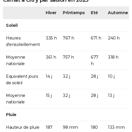
Climat à Citry par saison en 2025
Hiver
Printemps
Eté
Automne
Soleil
Heures
335 h
767 h
671 h
240 h
d'ensoleillement
Moyenne
361 h
757 h
677
318 h
nationale
h
Equivalent jours
14 j
32 j
28 j
10 j
de soleil
Moyenne
15 j
32 j
28 j
13 j
nationale
Pluie
Hauteur de pluie
187
98 mm
180
133 mm