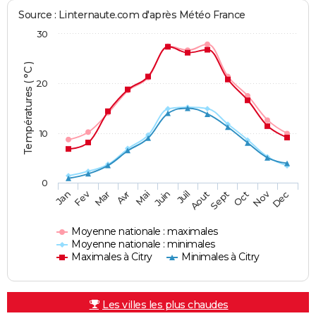
Source : Linternaute.com d'après Météo France
30
Températures ( °C )
20
10
0
Fev
Nov
Jan
Mar
Avr
Mai
Juin
Juil
Aout
Sept
Oct
Dec
Moyenne nationale : maximales
Moyenne nationale : minimales
Maximales à Citry
Minimales à Citry
Les villes les plus chaudes