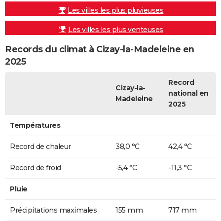
Les villes les plus pluvieuses
Les villes les plus venteuses
Records du climat à Cizay-la-Madeleine en
2025
Record
Cizay-la-
national en
Madeleine
2025
Températures
Record de chaleur
38,0 °C
42,4 °C
Record de froid
-5,4 °C
-11,3 °C
Pluie
Précipitations maximales
155 mm
717 mm