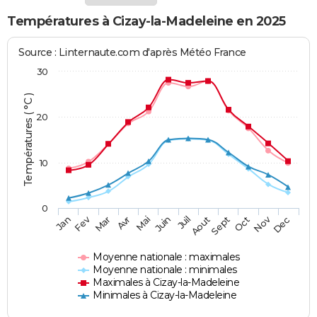
Températures à Cizay-la-Madeleine en 2025
Source : Linternaute.com d'après Météo France
30
Températures ( °C )
20
10
0
Fev
Nov
Jan
Mar
Avr
Mai
Juin
Juil
Aout
Sept
Oct
Dec
Moyenne nationale : maximales
Moyenne nationale : minimales
Maximales à Cizay-la-Madeleine
Minimales à Cizay-la-Madeleine