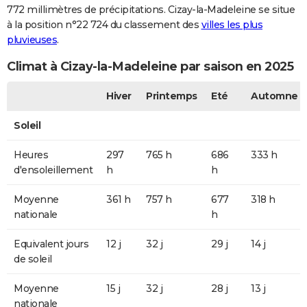
772 millimètres de précipitations. Cizay-la-Madeleine se situe
à la position n°22 724 du classement des
villes les plus
pluvieuses
.
Climat à Cizay-la-Madeleine par saison en 2025
Hiver
Printemps
Eté
Automne
Soleil
Heures
297
765 h
686
333 h
d'ensoleillement
h
h
Moyenne
361 h
757 h
677
318 h
nationale
h
Equivalent jours
12 j
32 j
29 j
14 j
de soleil
Moyenne
15 j
32 j
28 j
13 j
nationale