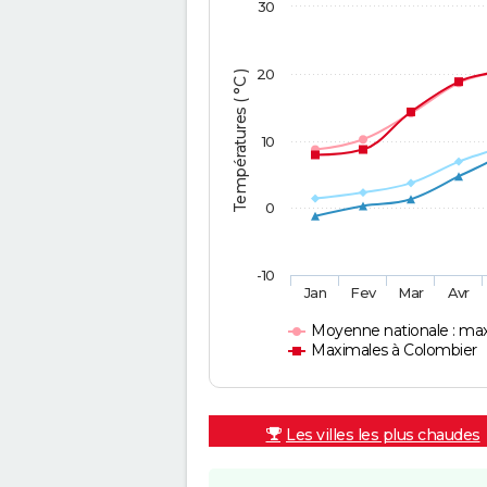
30
20
Températures ( °C )
10
0
-10
Jan
Fev
Mar
Avr
Moyenne nationale : ma
Maximales à Colombier
Les villes les plus chaudes