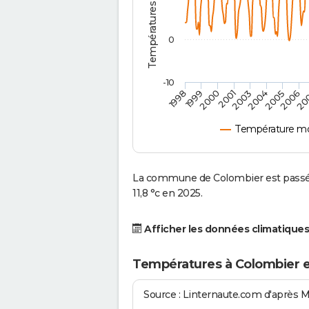
0
-10
2001
2004
1998
2006
2000
2003
2005
1999
20
Température mo
La commune de Colombier est passée
11,8 °c en 2025.
Afficher les données climatiques
Températures à Colombier 
Source : Linternaute.com d'après 