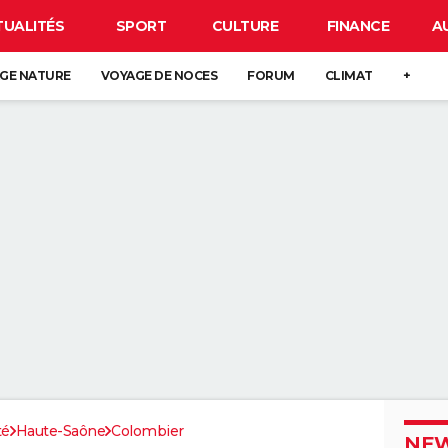
TUALITÉS
SPORT
CULTURE
FINANCE
A
GE NATURE
VOYAGE DE NOCES
FORUM
CLIMAT
+
té
Haute-Saône
Colombier
NEW