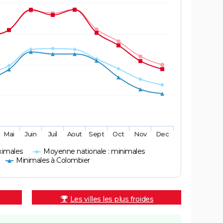
Mai
Juin
Juil
Aout
Sept
Oct
Nov
Dec
ximales
Moyenne nationale : minimales
Minimales à Colombier
Les villes les plus froides