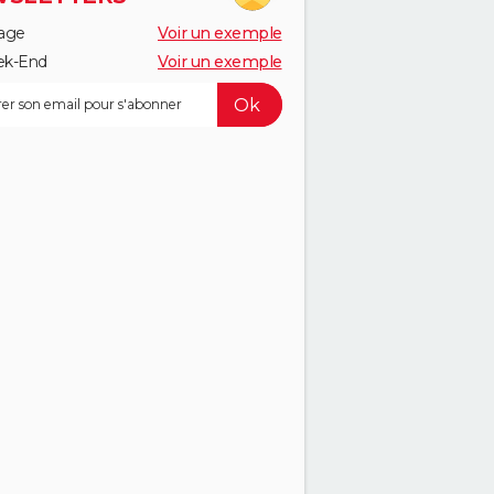
age
Voir un exemple
k-End
Voir un exemple