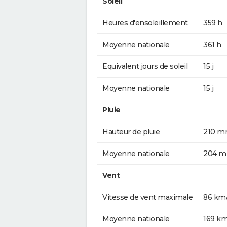
Soleil
Heures d'ensoleillement
359 h
Moyenne nationale
361 h
Equivalent jours de soleil
15 j
Moyenne nationale
15 j
Pluie
Hauteur de pluie
210 
Moyenne nationale
204 
Vent
Vitesse de vent maximale
86 km
Moyenne nationale
169 k