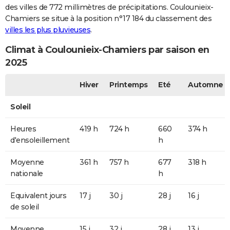
des villes de 772 millimètres de précipitations. Coulounieix-
Chamiers se situe à la position n°17 184 du classement des
villes les plus pluvieuses
.
Climat à Coulounieix-Chamiers par saison en
2025
Hiver
Printemps
Eté
Automne
Soleil
Heures
419 h
724 h
660
374 h
d'ensoleillement
h
Moyenne
361 h
757 h
677
318 h
nationale
h
Equivalent jours
17 j
30 j
28 j
16 j
de soleil
Moyenne
15 j
32 j
28 j
13 j