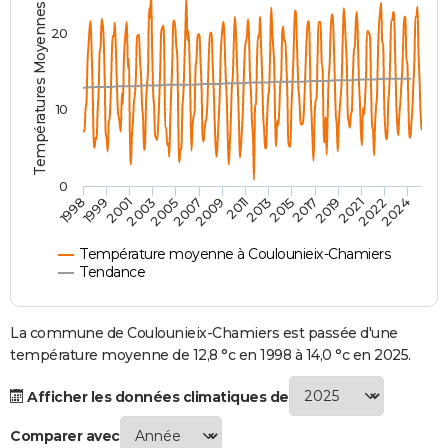
Températures Moyennes ( °C )
City break
Voyage de noces
Climat
Destinations
Voyage nature
Forum
+
PHOTO
20
GUIDES D'ACHAT
BONS PLANS
10
CARTE DE VOEUX
Carte Bonne année
Carte Pâques
Carte de Noël
Carte Saint-Valentin
Carte d'anniversaire
DICTIONNAIRE
0
2007
2021
2009
2022
1998
2011
2024
1999
2013
2001
2015
2003
2017
2005
2019
Biographies
Expressions
Dictionnaire
Citations
Proverbes
PROGRAMME TV
Température moyenne à Coulounieix-Chamiers
COPAINS D'AVANT
Tendance
Se connecter
Collèges
Universités
Service militaire
S'inscrire
Lycées
Primaires
Entreprises
Avis de recherche
AVIS DE DÉCÈS
La commune de Coulounieix-Chamiers est passée d'une
FORUM
température moyenne de 12,8 °c en 1998 à 14,0 °c en 2025.
Lifestyle
Sport
Television
Cinema
Bricolage
Culture
Auto
Voyage
Afficher les données climatiques de
Comparer avec