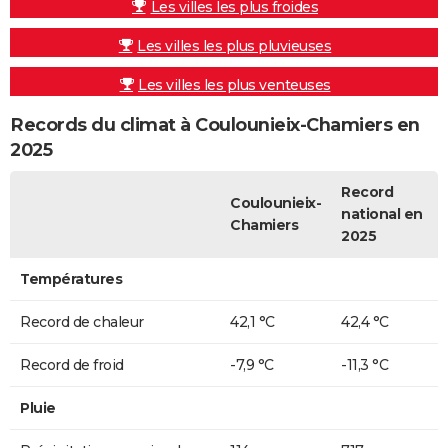
Les villes les plus froides
Les villes les plus pluvieuses
Les villes les plus venteuses
Records du climat à Coulounieix-Chamiers en
2025
Record
Coulounieix-
national en
Chamiers
2025
Températures
Record de chaleur
42,1 °C
42,4 °C
Record de froid
-7,9 °C
-11,3 °C
Pluie