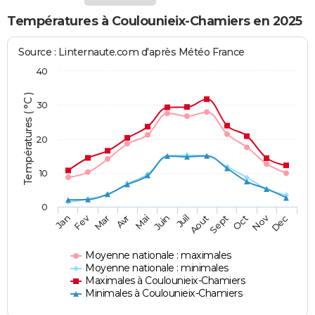
Températures à Coulounieix-Chamiers en 2025
Source : Linternaute.com d'après Météo France
40
Températures ( °C )
30
20
10
0
Fev
Nov
Jan
Mar
Avr
Mai
Juin
Juil
Aout
Sept
Oct
Dec
Moyenne nationale : maximales
Moyenne nationale : minimales
Maximales à Coulounieix-Chamiers
Minimales à Coulounieix-Chamiers