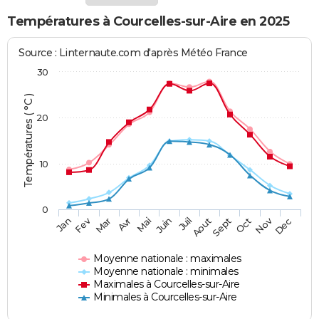
Températures à Courcelles-sur-Aire en 2025
Source : Linternaute.com d'après Météo France
30
Températures ( °C )
20
10
0
Fev
Nov
Jan
Mar
Avr
Mai
Juin
Juil
Aout
Sept
Oct
Dec
Moyenne nationale : maximales
Moyenne nationale : minimales
Maximales à Courcelles-sur-Aire
Minimales à Courcelles-sur-Aire