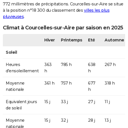
772 millimètres de précipitations. Courcelles-sur-Aire se situe
à la position n°18 300 du classement des
villes les plus
pluvieuses
.
Climat à Courcelles-sur-Aire par saison en 2025
Hiver
Printemps
Eté
Automne
Soleil
Heures
363
785 h
638
267 h
d'ensoleillement
h
h
Moyenne
361 h
757 h
677
318 h
nationale
h
Equivalent jours
15 j
33 j
27 j
11 j
de soleil
Moyenne
15 j
32 j
28 j
13 j
nationale