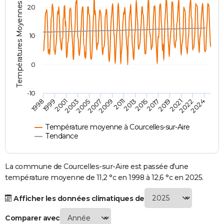
Températures Moyennes ( °C )
20
City break
Voyage de noces
Climat
Destinations
Voyage nature
Forum
+
PHOTO
GUIDES D'ACHAT
10
BONS PLANS
0
CARTE DE VOEUX
Carte Bonne année
Carte Pâques
Carte de Noël
Carte Saint-Valentin
Carte d'anniversaire
DICTIONNAIRE
-10
1998
1999
2001
2003
2005
2007
2009
2011
2013
2015
2017
2019
2021
2022
2024
Biographies
Expressions
Dictionnaire
Citations
Proverbes
PROGRAMME TV
Température moyenne à Courcelles-sur-Aire
COPAINS D'AVANT
Tendance
Se connecter
Collèges
Universités
Service militaire
S'inscrire
Lycées
Primaires
Entreprises
Avis de recherche
AVIS DE DÉCÈS
La commune de Courcelles-sur-Aire est passée d'une
FORUM
température moyenne de 11,2 °c en 1998 à 12,6 °c en 2025.
Lifestyle
Sport
Television
Cinema
Bricolage
Culture
Auto
Voyage
Afficher les données climatiques de
Comparer avec