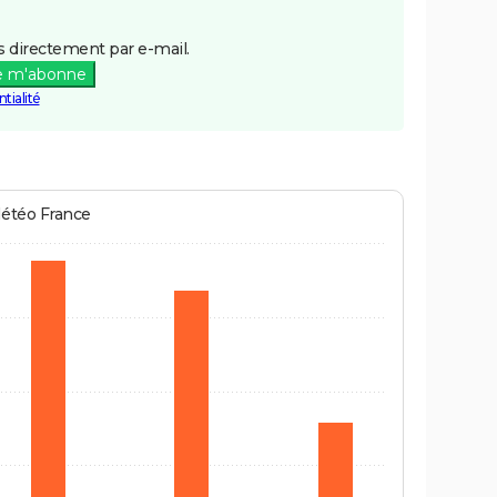
 directement par e-mail.
e m'abonne
tialité
Météo France