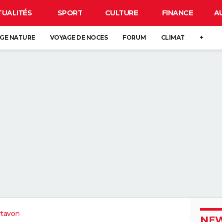
TUALITÉS
SPORT
CULTURE
FINANCE
A
GE NATURE
VOYAGE DE NOCES
FORUM
CLIMAT
+
rtavon
NEW