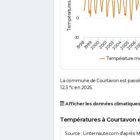
0
-10
2001
2004
1998
2006
2000
2003
2005
1999
20
Température mo
La commune de Courtavon est passée
12,3 °c en 2025.
Afficher les données climatiques
Températures à Courtavon 
Source : Linternaute.com d'après 