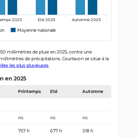
temps 2025
Eté 2025
Automne 2025
on
Moyenne nationale
0 millimètres de pluie en 2025, contre une
illimètres de précipitations. Courtavon se situe à la
illes les plus pluvieuses
.
on en 2025
Printemps
Eté
Automne
nc
nc
nc
757 h
677 h
318 h