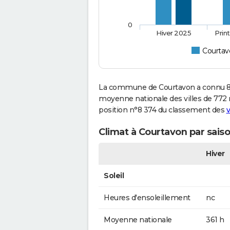
0
Hiver 2025
Prin
Courtav
La commune de Courtavon a connu 85
moyenne nationale des villes de 772 m
position n°8 374 du classement des
v
Climat à Courtavon par sais
Hiver
Soleil
Heures d'ensoleillement
nc
Moyenne nationale
361 h