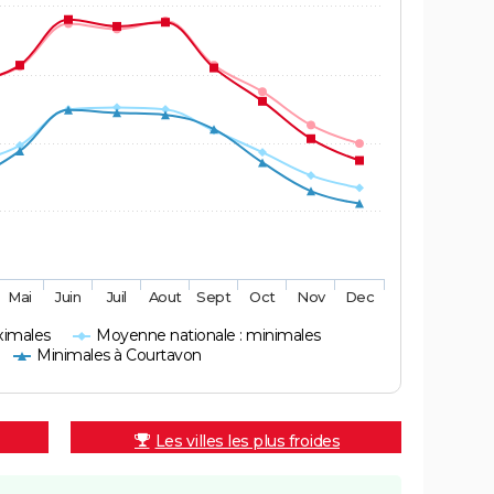
Mai
Juin
Juil
Aout
Sept
Oct
Nov
Dec
ximales
Moyenne nationale : minimales
Minimales à Courtavon
Les villes les plus froides