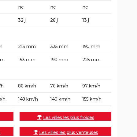
nc
nc
nc
32 j
28 j
13 j
m
213 mm
335 mm
190 mm
mm
153 mm
190 mm
225 mm
/h
86 km/h
76 km/h
97 km/h
m/h
148 km/h
140 km/h
155 km/h
Les villes les plus froides
s
Les villes les plus venteuses