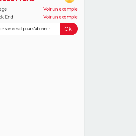
age
Voir un exemple
k-End
Voir un exemple