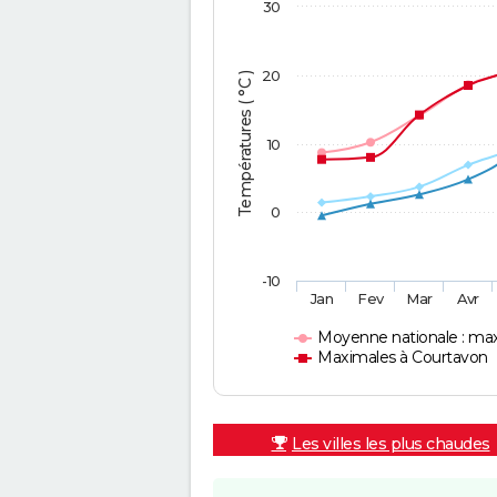
30
20
Températures ( °C )
10
0
-10
Jan
Fev
Mar
Avr
Moyenne nationale : ma
Maximales à Courtavon
Les villes les plus chaudes