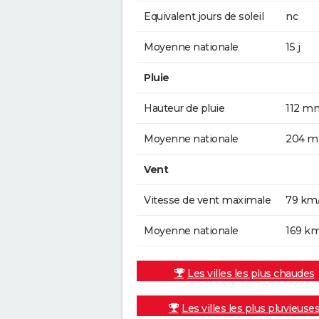
Equivalent jours de soleil
nc
Moyenne nationale
15 j
Pluie
Hauteur de pluie
112 m
Moyenne nationale
204 
Vent
Vitesse de vent maximale
79 km
Moyenne nationale
169 k
Les villes les plus chaudes
Les villes les plus pluvieuse