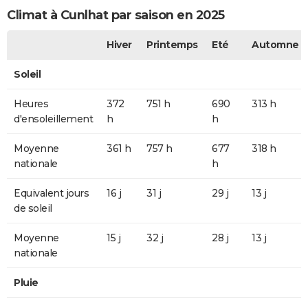
Climat à Cunlhat par saison en 2025
Hiver
Printemps
Eté
Automne
Soleil
Heures
372
751 h
690
313 h
d'ensoleillement
h
h
Moyenne
361 h
757 h
677
318 h
nationale
h
Equivalent jours
16 j
31 j
29 j
13 j
de soleil
Moyenne
15 j
32 j
28 j
13 j
nationale
Pluie