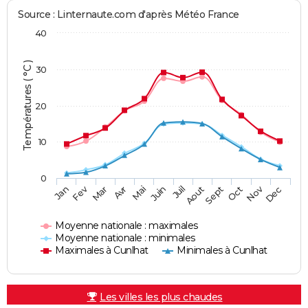
Source : Linternaute.com d'après Météo France
40
Températures ( °C )
30
20
10
0
Fev
Nov
Jan
Mar
Avr
Mai
Juin
Juil
Aout
Sept
Oct
Dec
Moyenne nationale : maximales
Moyenne nationale : minimales
Maximales à Cunlhat
Minimales à Cunlhat
Les villes les plus chaudes