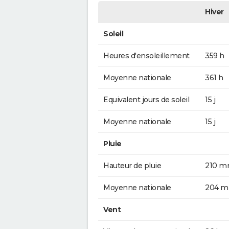
Hiver
Soleil
Heures d'ensoleillement
359 h
Moyenne nationale
361 h
Equivalent jours de soleil
15 j
Moyenne nationale
15 j
Pluie
Hauteur de pluie
210 
Moyenne nationale
204 
Vent