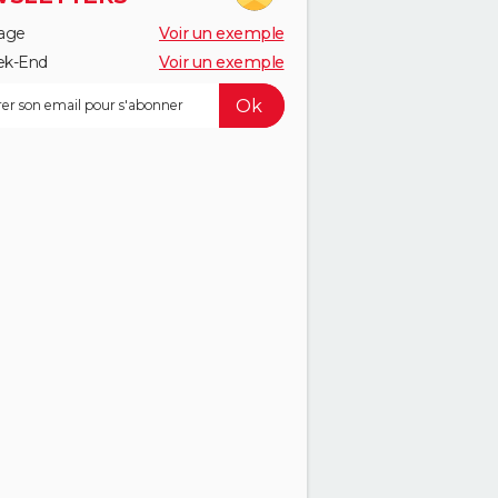
age
Voir un exemple
k-End
Voir un exemple