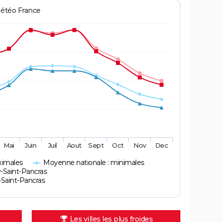
Météo France
Mai
Juin
Juil
Aout
Sept
Oct
Nov
Dec
ximales
Moyenne nationale : minimales
-Saint-Pancras
Saint-Pancras
Les villes les plus froides