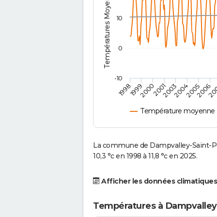
Températures Moyennes ( °C )
10
0
-10
2001
2004
1998
2006
2000
2003
2005
1999
20
Température moyenne à
La commune de Dampvalley-Saint-Pa
10,3 °c en 1998 à 11,8 °c en 2025.
Afficher les données climatiques
Températures à Dampvalley-