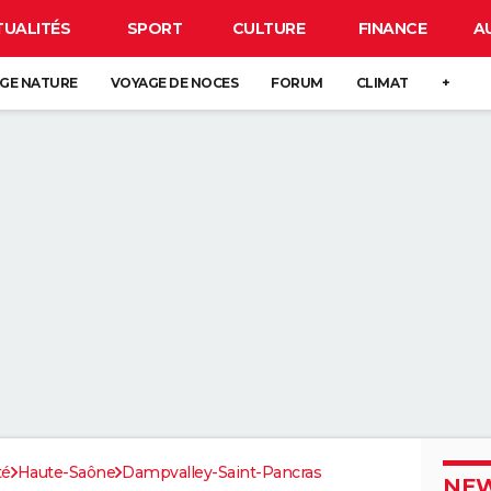
TUALITÉS
SPORT
CULTURE
FINANCE
A
GE NATURE
VOYAGE DE NOCES
FORUM
CLIMAT
+
té
Haute-Saône
Dampvalley-Saint-Pancras
NEW