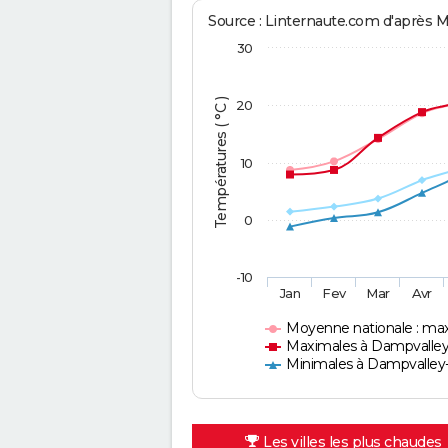
Source : Linternaute.com d'après 
30
Températures ( °C )
20
10
0
-10
Jan
Fev
Mar
Avr
Moyenne nationale : ma
Maximales à Dampvalley
Minimales à Dampvalley-
Les villes les plus chaudes