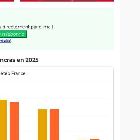
 directement par e-mail.
e m'abonne
tialité
ancras en 2025
Météo France