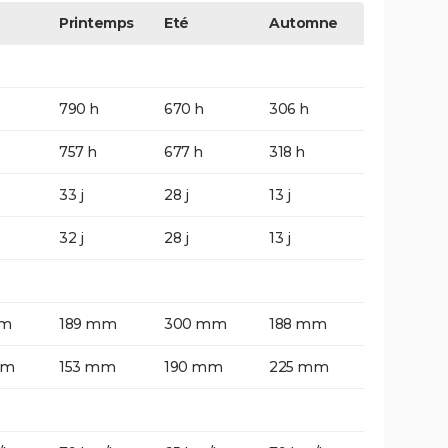
Printemps
Eté
Automne
790 h
670 h
306 h
757 h
677 h
318 h
33 j
28 j
13 j
32 j
28 j
13 j
mm
189 mm
300 mm
188 mm
mm
153 mm
190 mm
225 mm