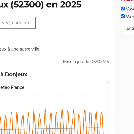
ux
(52300) en 2025
Voy
Wee
x à une autre ville
Mise à jour le 06/02/26
 à Donjeux
Météo France