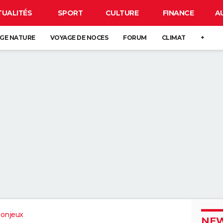
TUALITÉS
SPORT
CULTURE
FINANCE
A
GE NATURE
VOYAGE DE NOCES
FORUM
CLIMAT
+
onjeux
NEW