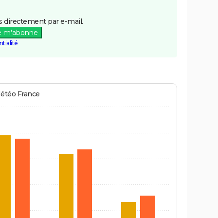
 directement par e-mail.
e m'abonne
tialité
Météo France