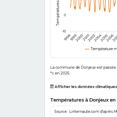
0
-10
2001
2004
1998
2006
2000
2003
2005
1999
20
Température m
La commune de Donjeux est passée d'
°c en 2025.
Afficher les données climatiques
Températures à Donjeux en
Source : Linternaute.com d'après 