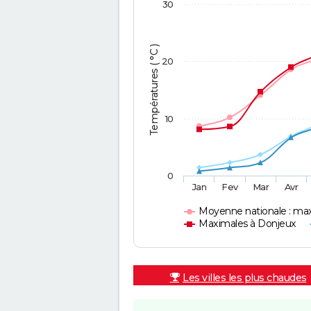
30
Températures ( °C )
20
10
0
Jan
Fev
Mar
Avr
Moyenne nationale : ma
Maximales à Donjeux
Les villes les plus chaudes