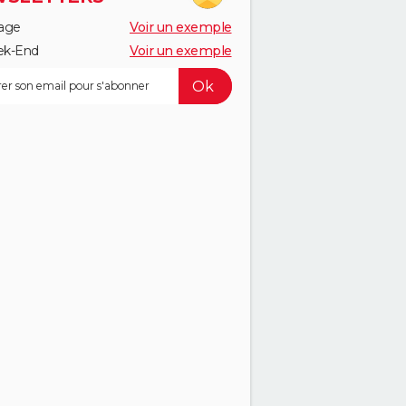
age
Voir un exemple
k-End
Voir un exemple