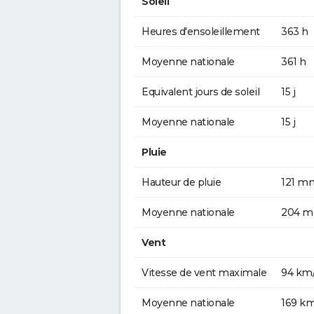
Soleil
Heures d'ensoleillement
363 h
Moyenne nationale
361 h
Equivalent jours de soleil
15 j
Moyenne nationale
15 j
Pluie
Hauteur de pluie
121 m
Moyenne nationale
204 
Vent
Vitesse de vent maximale
94 km
Moyenne nationale
169 k