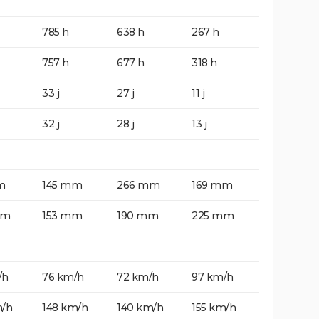
785 h
638 h
267 h
757 h
677 h
318 h
33 j
27 j
11 j
32 j
28 j
13 j
m
145 mm
266 mm
169 mm
mm
153 mm
190 mm
225 mm
/h
76 km/h
72 km/h
97 km/h
m/h
148 km/h
140 km/h
155 km/h