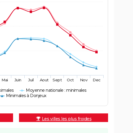
Mai
Juin
Juil
Aout
Sept
Oct
Nov
Dec
ximales
Moyenne nationale : minimales
Minimales à Donjeux
Les villes les plus froides