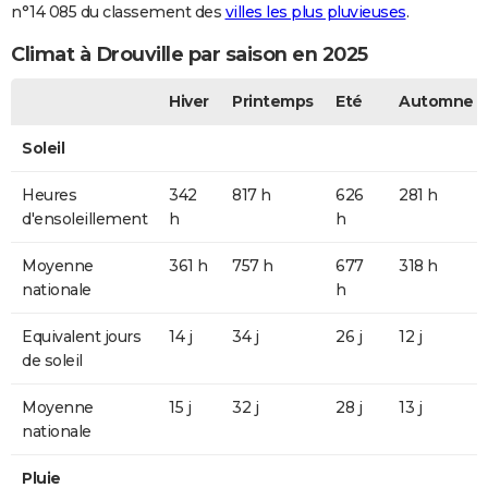
n°14 085 du classement des
villes les plus pluvieuses
.
Climat à Drouville par saison en 2025
Hiver
Printemps
Eté
Automne
Soleil
Heures
342
817 h
626
281 h
d'ensoleillement
h
h
Moyenne
361 h
757 h
677
318 h
nationale
h
Equivalent jours
14 j
34 j
26 j
12 j
de soleil
Moyenne
15 j
32 j
28 j
13 j
nationale
Pluie