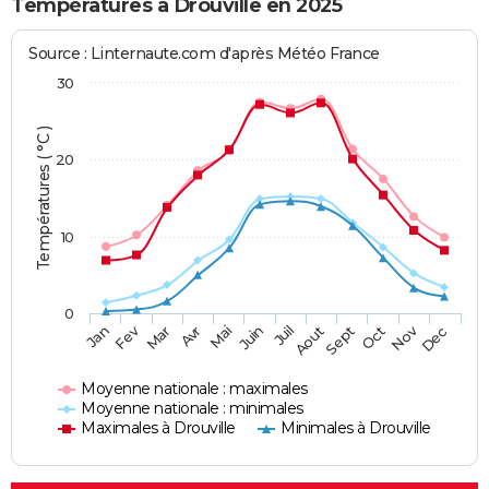
Températures à Drouville en 2025
Source : Linternaute.com d'après Météo France
30
Températures ( °C )
20
10
0
Fev
Nov
Jan
Mar
Avr
Mai
Juin
Juil
Aout
Sept
Oct
Dec
Moyenne nationale : maximales
Moyenne nationale : minimales
Maximales à Drouville
Minimales à Drouville