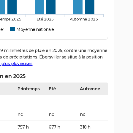
temps 2025
Eté 2025
Automne 2025
ler
Moyenne nationale
9 millimètres de pluie en 2025, contre une moyenne
 de précipitations. Ébersviller se situe à la position
es plus pluvieuses
.
on en 2025
Printemps
Eté
Automne
nc
nc
nc
757 h
677 h
318 h