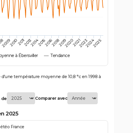
2010
2019
2013
2021
2015
2024
2009
2018
2011
2020
2014
2023
08
2016
2025
enne à Ébersviller
Tendance
 d'une température moyenne de 10,8 °c en 1998 à
Comparer avec
 de
en 2025
Météo France