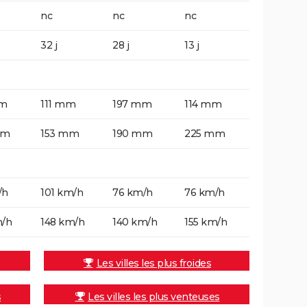
nc
nc
nc
32 j
28 j
13 j
mm
111 mm
197 mm
114 mm
mm
153 mm
190 mm
225 mm
/h
101 km/h
76 km/h
76 km/h
m/h
148 km/h
140 km/h
155 km/h
Les villes les plus froides
s
Les villes les plus venteuses