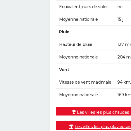
Equivalent jours de soleil
nc
Moyenne nationale
15 j
Pluie
Hauteur de pluie
137 
Moyenne nationale
204 
Vent
Vitesse de vent maximale
94 km
Moyenne nationale
169 k
Les villes les plus chaudes
Les villes les plus pluvieuse