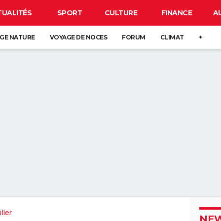
TUALITÉS
SPORT
CULTURE
FINANCE
A
GE NATURE
VOYAGE DE NOCES
FORUM
CLIMAT
+
ller
NEW