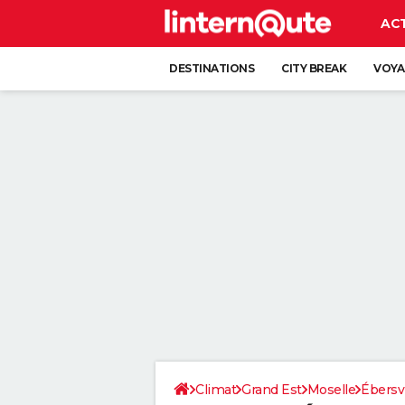
AC
DESTINATIONS
CITY BREAK
VOYA
Climat
Grand Est
Moselle
Ébersvi