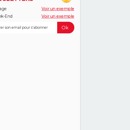
age
Voir un exemple
k-End
Voir un exemple