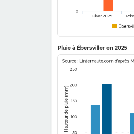
0
Hiver 2025
Pri
Ébersvil
Pluie à Ébersviller en 2025
Source : Linternaute.com d'après 
250
200
Hauteur de pluie (mm)
150
100
50