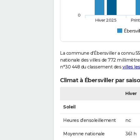
0
Hiver 2025
Prin
Ébersvil
La commune d'Ébersviller a connu 55
nationale des villes de 772 millimètres
n°30 448 du classement des
villes l
Climat à Ébersviller par sais
Hiver
Soleil
Heures d'ensoleillement
nc
Moyenne nationale
361 h