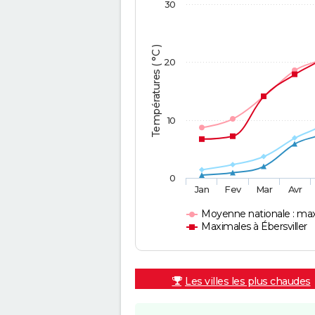
30
Températures ( °C )
20
10
0
Jan
Fev
Mar
Avr
Moyenne nationale : ma
Maximales à Ébersviller
Les villes les plus chaudes