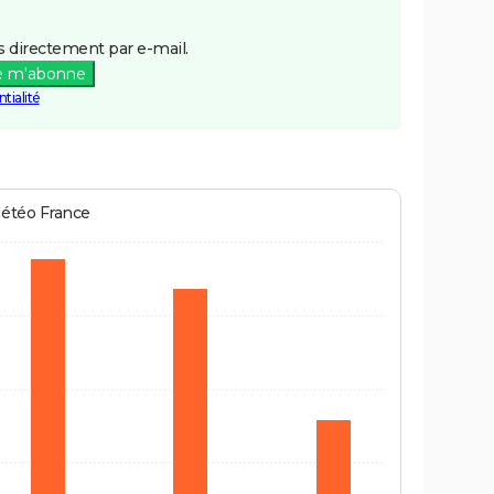
 directement par e-mail.
e m'abonne
tialité
Météo France