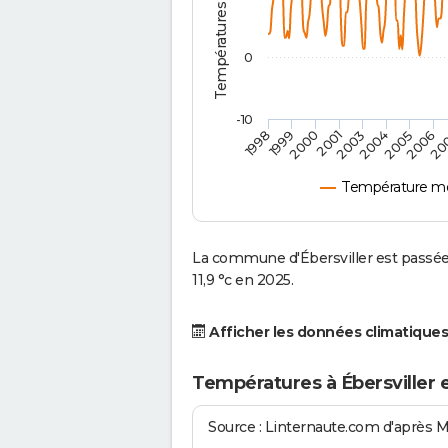
0
-10
2001
2004
1998
2006
2000
2003
2005
1999
20
Température moy
La commune d'Ébersviller est passée
11,9 °c en 2025.
Afficher les données climatiques
Températures à Ébersviller 
Source : Linternaute.com d'après 