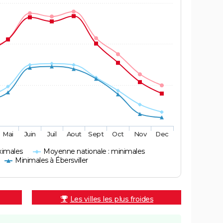
Mai
Juin
Juil
Aout
Sept
Oct
Nov
Dec
ximales
Moyenne nationale : minimales
Minimales à Ébersviller
Les villes les plus froides