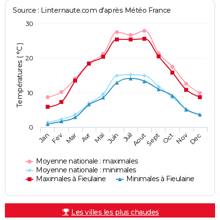
Source : Linternaute.com d'après Météo France
30
Températures ( °C )
20
10
0
Fev
Nov
Jan
Mar
Avr
Mai
Juin
Juil
Aout
Sept
Oct
Dec
Moyenne nationale : maximales
Moyenne nationale : minimales
Maximales à Fieulaine
Minimales à Fieulaine
Les villes les plus chaudes