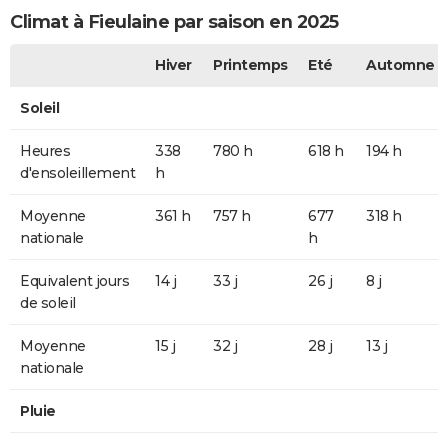
Climat à Fieulaine par saison en 2025
Hiver
Printemps
Eté
Automne
Soleil
Heures
338
780 h
618 h
194 h
d'ensoleillement
h
Moyenne
361 h
757 h
677
318 h
nationale
h
Equivalent jours
14 j
33 j
26 j
8 j
de soleil
Moyenne
15 j
32 j
28 j
13 j
nationale
Pluie