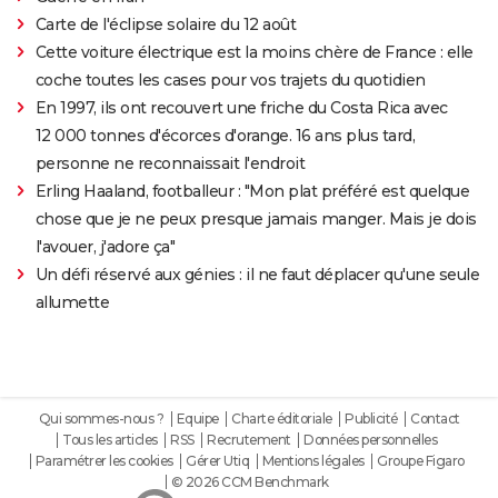
Carte de l'éclipse solaire du 12 août
Cette voiture électrique est la moins chère de France : elle
coche toutes les cases pour vos trajets du quotidien
En 1997, ils ont recouvert une friche du Costa Rica avec
12 000 tonnes d'écorces d'orange. 16 ans plus tard,
personne ne reconnaissait l'endroit
Erling Haaland, footballeur : "Mon plat préféré est quelque
chose que je ne peux presque jamais manger. Mais je dois
l'avouer, j'adore ça"
Un défi réservé aux génies : il ne faut déplacer qu'une seule
allumette
Qui sommes-nous ?
Equipe
Charte éditoriale
Publicité
Contact
Tous les articles
RSS
Recrutement
Données personnelles
Paramétrer les cookies
Gérer Utiq
Mentions légales
Groupe Figaro
© 2026 CCM Benchmark