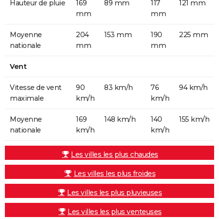
Hauteur de pluie
169
89 mm
117
121 mm
mm
mm
Moyenne
204
153 mm
190
225 mm
nationale
mm
mm
Vent
Vitesse de vent
90
83 km/h
76
94 km/h
maximale
km/h
km/h
Moyenne
169
148 km/h
140
155 km/h
nationale
km/h
km/h
Les villes les plus chaudes
Les villes les plus froides
Les villes les plus pluvieuses
Les villes les plus venteuses