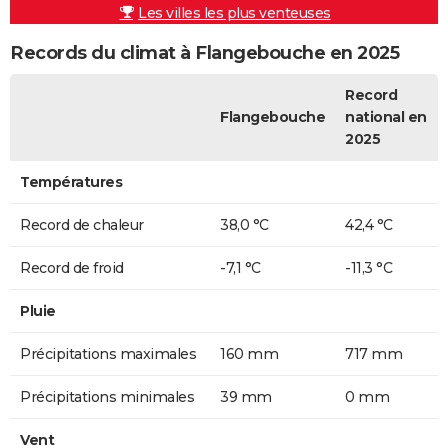
Les villes les plus venteuses
Records du climat à Flangebouche en 2025
Record
Flangebouche
national en
2025
Températures
Record de chaleur
38,0 °C
42,4 °C
Record de froid
-7,1 °C
-11,3 °C
Pluie
Précipitations maximales
160 mm
717 mm
Précipitations minimales
39 mm
0 mm
Vent