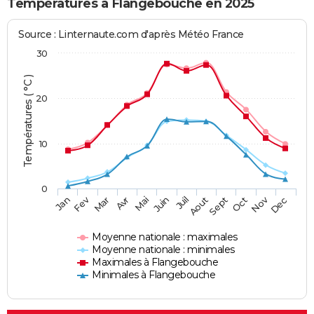
Températures à Flangebouche en 2025
Source : Linternaute.com d'après Météo France
30
Températures ( °C )
20
10
0
Fev
Nov
Jan
Mar
Avr
Mai
Juin
Juil
Aout
Sept
Oct
Dec
Moyenne nationale : maximales
Moyenne nationale : minimales
Maximales à Flangebouche
Minimales à Flangebouche