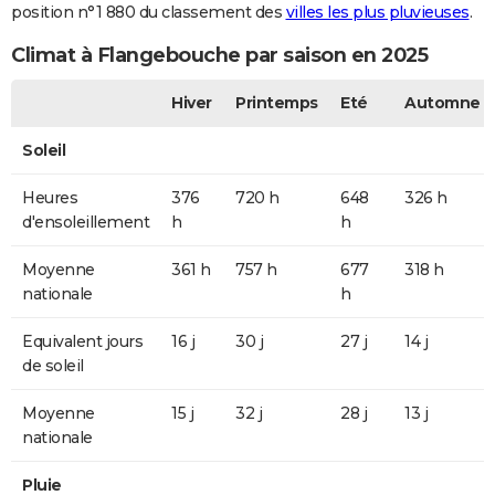
position n°1 880 du classement des
villes les plus pluvieuses
.
Climat à Flangebouche par saison en 2025
Hiver
Printemps
Eté
Automne
Soleil
Heures
376
720 h
648
326 h
d'ensoleillement
h
h
Moyenne
361 h
757 h
677
318 h
nationale
h
Equivalent jours
16 j
30 j
27 j
14 j
de soleil
Moyenne
15 j
32 j
28 j
13 j
nationale
Pluie