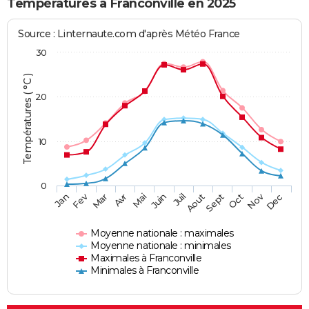
Températures à Franconville en 2025
Source : Linternaute.com d'après Météo France
30
Températures ( °C )
20
10
0
Fev
Nov
Jan
Mar
Avr
Mai
Juin
Juil
Aout
Sept
Oct
Dec
Moyenne nationale : maximales
Moyenne nationale : minimales
Maximales à Franconville
Minimales à Franconville