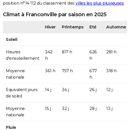
position n°14 112 du classement des
villes les plus pluvieuses
.
Climat à Franconville par saison en 2025
Hiver
Printemps
Eté
Automne
Soleil
Heures
342
817 h
626
281 h
d'ensoleillement
h
h
Moyenne
361 h
757 h
677
318 h
nationale
h
Equivalent jours
14 j
34 j
26 j
12 j
de soleil
Moyenne
15 j
32 j
28 j
13 j
nationale
Pluie