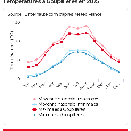
Températures à Goupillières en 2025
Source : Linternaute.com d'après Météo France
30
Températures ( °C )
20
10
0
Fev
Nov
Jan
Mar
Avr
Mai
Juin
Juil
Aout
Sept
Oct
Dec
Moyenne nationale : maximales
Moyenne nationale : minimales
Maximales à Goupillières
Minimales à Goupillières