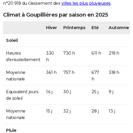
n°20 918 du classement des
villes les plus pluvieuses
.
Climat à Goupillières par saison en 2025
Hiver
Printemps
Eté
Automne
Soleil
Heures
330
730 h
611 h
219 h
d'ensoleillement
h
Moyenne
361 h
757 h
677
318 h
nationale
h
Equivalent jours
14 j
30 j
25 j
9 j
de soleil
Moyenne
15 j
32 j
28 j
13 j
nationale
Pluie