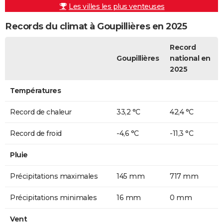
Les villes les plus venteuses
Records du climat à Goupillières en 2025
Record
Goupillières
national en
2025
Températures
Record de chaleur
33,2 °C
42,4 °C
Record de froid
-4,6 °C
-11,3 °C
Pluie
Précipitations maximales
145 mm
717 mm
Précipitations minimales
16 mm
0 mm
Vent