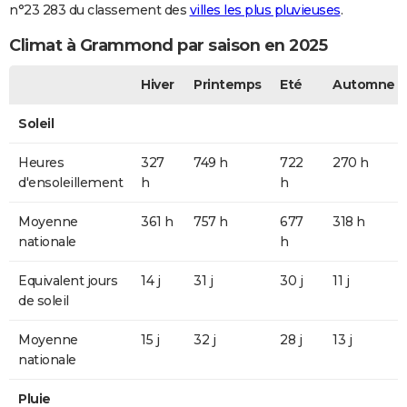
n°23 283 du classement des
villes les plus pluvieuses
.
Climat à Grammond par saison en 2025
Hiver
Printemps
Eté
Automne
Soleil
Heures
327
749 h
722
270 h
d'ensoleillement
h
h
Moyenne
361 h
757 h
677
318 h
nationale
h
Equivalent jours
14 j
31 j
30 j
11 j
de soleil
Moyenne
15 j
32 j
28 j
13 j
nationale
Pluie