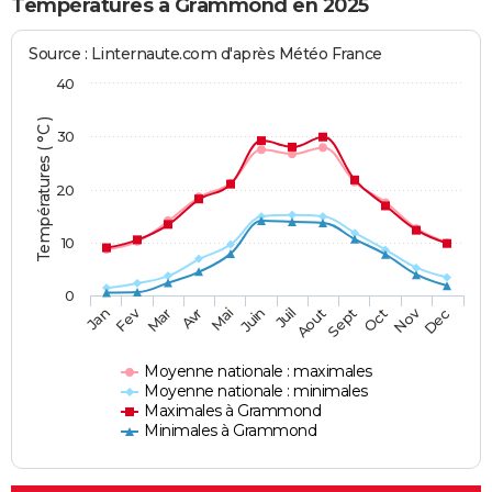
Températures à Grammond en 2025
Source : Linternaute.com d'après Météo France
40
Températures ( °C )
30
20
10
0
Fev
Nov
Jan
Mar
Avr
Mai
Juin
Juil
Aout
Sept
Oct
Dec
Moyenne nationale : maximales
Moyenne nationale : minimales
Maximales à Grammond
Minimales à Grammond