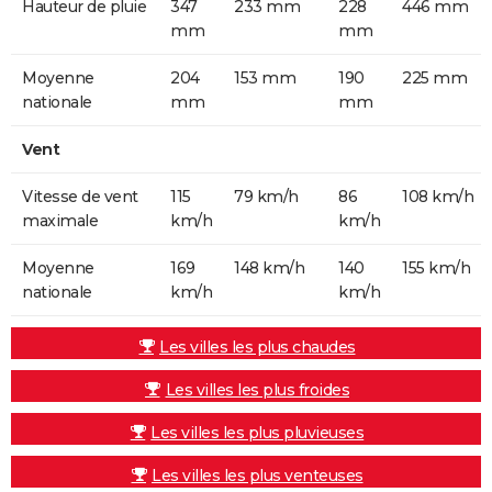
Hauteur de pluie
347
233 mm
228
446 mm
mm
mm
Moyenne
204
153 mm
190
225 mm
nationale
mm
mm
Vent
Vitesse de vent
115
79 km/h
86
108 km/h
maximale
km/h
km/h
Moyenne
169
148 km/h
140
155 km/h
nationale
km/h
km/h
Les villes les plus chaudes
Les villes les plus froides
Les villes les plus pluvieuses
Les villes les plus venteuses