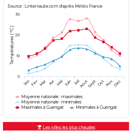
Source : Linternaute.com d'après Météo France
30
Températures ( °C )
20
10
0
Fev
Nov
Jan
Mar
Avr
Mai
Juin
Juil
Aout
Sept
Oct
Dec
Moyenne nationale : maximales
Moyenne nationale : minimales
Maximales à Guengat
Minimales à Guengat
Les villes les plus chaudes