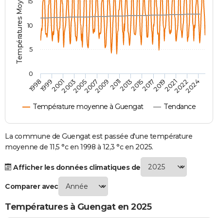
Températures Moyennes ( °C )
15
City break
Voyage de noces
Climat
Destinations
Voyage nature
Forum
+
PHOTO
10
GUIDES D'ACHAT
5
BONS PLANS
CARTE DE VOEUX
0
2007
2021
2009
2022
1998
2011
2024
1999
2013
2001
2015
2003
2017
2005
2019
Carte Bonne année
Carte Pâques
Carte de Noël
Carte Saint-Valentin
Carte d'anniversaire
DICTIONNAIRE
Température moyenne à Guengat
Tendance
Biographies
Expressions
Dictionnaire
Citations
Proverbes
PROGRAMME TV
COPAINS D'AVANT
La commune de Guengat est passée d'une température
moyenne de 11,5 °c en 1998 à 12,3 °c en 2025.
Se connecter
Collèges
Universités
Service militaire
S'inscrire
Lycées
Primaires
Entreprises
Avis de recherche
AVIS DE DÉCÈS
Afficher les données climatiques de
FORUM
Comparer avec
Lifestyle
Sport
Television
Cinema
Bricolage
Culture
Auto
Voyage
Températures à Guengat en 2025