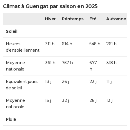
Climat à Guengat par saison en 2025
Hiver
Printemps
Eté
Automne
Soleil
Heures
311 h
614 h
548 h
261 h
d'ensoleillement
Moyenne
361 h
757 h
677
318 h
nationale
h
Equivalent jours
13 j
26 j
23 j
11 j
de soleil
Moyenne
15 j
32 j
28 j
13 j
nationale
Pluie