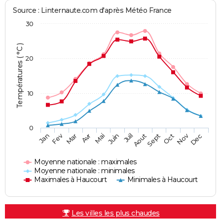
Source : Linternaute.com d'après Météo France
30
Températures ( °C )
20
10
0
Fev
Nov
Jan
Mar
Avr
Mai
Juin
Juil
Aout
Sept
Oct
Dec
Moyenne nationale : maximales
Moyenne nationale : minimales
Maximales à Haucourt
Minimales à Haucourt
Les villes les plus chaudes