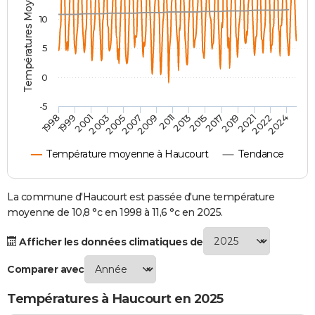
Températures Moyennes ( °C )
City break
Voyage de noces
Climat
Destinations
Voyage nature
Forum
+
PHOTO
10
GUIDES D'ACHAT
5
BONS PLANS
0
CARTE DE VOEUX
-5
2007
2021
2009
2022
1998
2011
2024
1999
2013
2001
2015
2003
2017
2005
2019
Carte Bonne année
Carte Pâques
Carte de Noël
Carte Saint-Valentin
Carte d'anniversaire
DICTIONNAIRE
Température moyenne à Haucourt
Tendance
Biographies
Expressions
Dictionnaire
Citations
Proverbes
PROGRAMME TV
COPAINS D'AVANT
La commune d'Haucourt est passée d'une température
moyenne de 10,8 °c en 1998 à 11,6 °c en 2025.
Se connecter
Collèges
Universités
Service militaire
S'inscrire
Lycées
Primaires
Entreprises
Avis de recherche
AVIS DE DÉCÈS
Afficher les données climatiques de
FORUM
Comparer avec
Lifestyle
Sport
Television
Cinema
Bricolage
Culture
Auto
Voyage
Températures à Haucourt en 2025