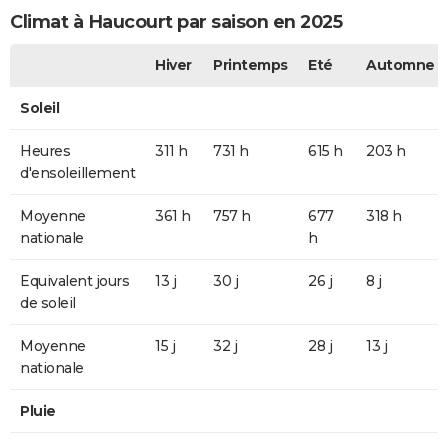
Climat à Haucourt par saison en 2025
Hiver
Printemps
Eté
Automne
Soleil
Heures
311 h
731 h
615 h
203 h
d'ensoleillement
Moyenne
361 h
757 h
677
318 h
nationale
h
Equivalent jours
13 j
30 j
26 j
8 j
de soleil
Moyenne
15 j
32 j
28 j
13 j
nationale
Pluie