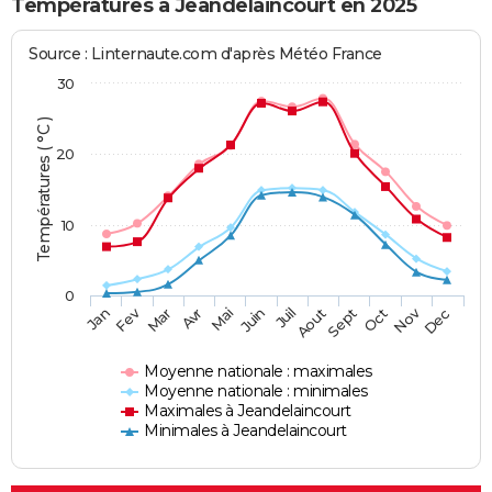
Températures à Jeandelaincourt en 2025
Source : Linternaute.com d'après Météo France
30
Températures ( °C )
20
10
0
Fev
Nov
Jan
Mar
Avr
Mai
Juin
Juil
Aout
Sept
Oct
Dec
Moyenne nationale : maximales
Moyenne nationale : minimales
Maximales à Jeandelaincourt
Minimales à Jeandelaincourt