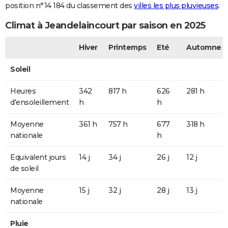
position n°14 184 du classement des
villes les plus pluvieuses
.
Climat à Jeandelaincourt par saison en 2025
Hiver
Printemps
Eté
Automne
Soleil
Heures
342
817 h
626
281 h
d'ensoleillement
h
h
Moyenne
361 h
757 h
677
318 h
nationale
h
Equivalent jours
14 j
34 j
26 j
12 j
de soleil
Moyenne
15 j
32 j
28 j
13 j
nationale
Pluie