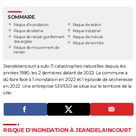
City break
Voyage de noces
Climat
Destinations
Voyage nature
Forum
+
PHOTO
SOMMAIRE
GUIDES D'ACHAT
Risque d’inondation
Risque de radon
Risque de séisme
Risque industriel
BONS PLANS
Risque de retrait-gonflement
Risque de mérule
des argiles
Risque de termite
CARTE DE VOEUX
Risque de mouvement de
terrain
Carte Bonne année
Carte Pâques
Carte de Noël
Carte Saint-Valentin
Carte d'anniversaire
DICTIONNAIRE
Jeandelaincourt a subi 11 catastrophes naturelles depuis les
Biographies
Expressions
Dictionnaire
Citations
Proverbes
PROGRAMME TV
années 1980, les 2 dernières datant de 2022. La commune a
dû faire face à 1 inondation en 2022 et 1 épisode de sécheresse
COPAINS D'AVANT
en 2022. Une entreprise SEVESO se situe sur le territoire de la
Se connecter
Collèges
Universités
Service militaire
S'inscrire
Lycées
Primaires
Entreprises
Avis de recherche
ville.
AVIS DE DÉCÈS
FORUM
Lifestyle
Sport
Television
Cinema
Bricolage
Culture
Auto
Voyage
RISQUE D’INONDATION À JEANDELAINCOURT