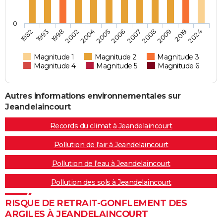
0
2007
2008
2009
2019
2024
1982
1993
1998
2002
2004
2005
2006
Magnitude 1
Magnitude 2
Magnitude 3
Magnitude 4
Magnitude 5
Magnitude 6
Autres informations environnementales sur
Jeandelaincourt
Records du climat à Jeandelaincourt
Pollution de l'air à Jeandelaincourt
Pollution de l'eau à Jeandelaincourt
Pollution des sols à Jeandelaincourt
RISQUE DE RETRAIT-GONFLEMENT DES
ARGILES À JEANDELAINCOURT