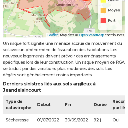
Moyen
Fort
Leaflet
|
Map data ©
OpenStreetMap
contributors
Un risque fort signifie une menace accrue de mouvement du
sol avec un phénomène de fissuration des habitations. Les
nouveaux logements doivent prévoir des aménagements
spécifiques lors de leur construction. Un risque moyen de RGA
se traduit par des variations plus modérées des sols. Les
dégâts sont généralement moins importants.
Derniers sinistres liés aux sols argileux à
Jeandelaincourt
Type de
Recon
Début
Fin
Durée
catastrophe
par l'ét
Sécheresse
01/07/2022
30/09/2022
92 j
Oui