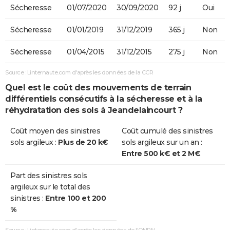
Sécheresse
01/07/2020
30/09/2020
92 j
Oui
Sécheresse
01/01/2019
31/12/2019
365 j
Non
Sécheresse
01/04/2015
31/12/2015
275 j
Non
Source : Linternaute.com d'après les données de la CCR
Quel est le coût des mouvements de terrain
différentiels consécutifs à la sécheresse et à la
réhydratation des sols à Jeandelaincourt ?
Coût moyen des sinistres
Coût cumulé des sinistres
sols argileux :
Plus de 20 k€
sols argileux sur un an :
Entre 500 k€ et 2 M€
Part des sinistres sols
argileux sur le total des
sinistres :
Entre 100 et 200
%
Source : Linternaute.com d'après les données de l'ONRN