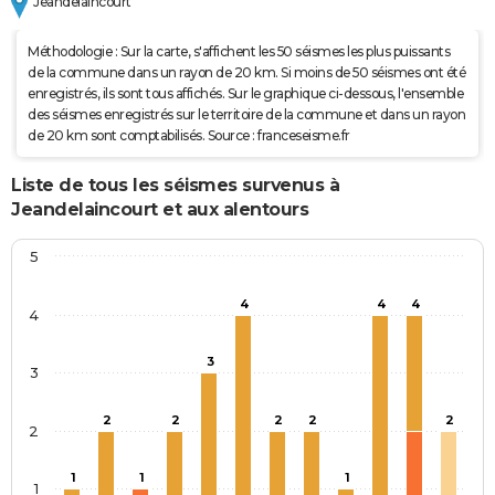
Jeandelaincourt
Méthodologie : Sur la carte, s'affichent les 50 séismes les plus puissants
de la commune dans un rayon de 20 km. Si moins de 50 séismes ont été
enregistrés, ils sont tous affichés. Sur le graphique ci-dessous, l'ensemble
des séismes enregistrés sur le territoire de la commune et dans un rayon
de 20 km sont comptabilisés. Source : franceseisme.fr
Liste de tous les séismes survenus à
Jeandelaincourt et aux alentours
5
4
4
4
4
3
3
2
2
2
2
2
2
1
1
1
1