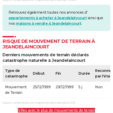
Retrouvez également toutes nos annonces d'
appartements à acheter à Jeandelaincourt
ainsi que
nos
maisons à vendre à Jeandelaincourt
.
RISQUE DE MOUVEMENT DE TERRAIN À
JEANDELAINCOURT
Derniers mouvements de terrain déclarés
catastrophe naturelle à Jeandelaincourt
Type de
Reconnu
Début
Fin
Durée
catastrophe
par l'état
Mouvement
25/12/1999
29/12/1999
5 j
Non
de Terrain
Source : Linternaute.com d'après les données de la CCR
Villes avec le plus de mouvements de terrain