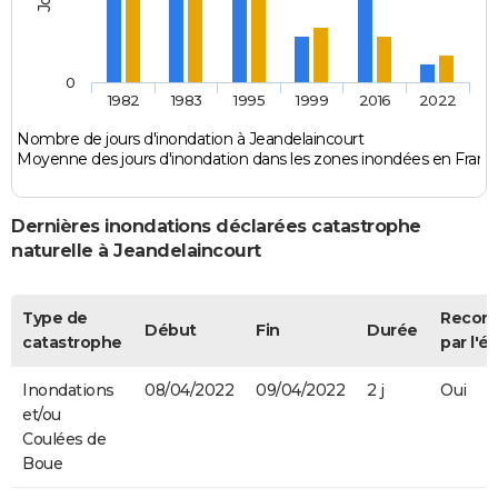
0
1982
1983
1995
1999
2016
2022
Nombre de jours d'inondation à Jeandelaincourt
Moyenne des jours d'inondation dans les zones inondées en Franc
Dernières inondations déclarées catastrophe
naturelle à Jeandelaincourt
Type de
Recon
Début
Fin
Durée
catastrophe
par l'ét
Inondations
08/04/2022
09/04/2022
2 j
Oui
et/ou
Coulées de
Boue