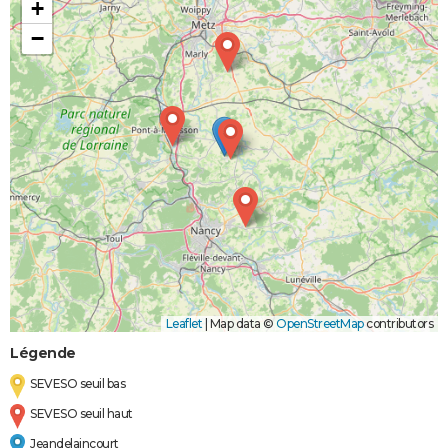
+
−
Leaflet
|
Map data ©
OpenStreetMap
contributors
Légende
SEVESO seuil bas
SEVESO seuil haut
Jeandelaincourt