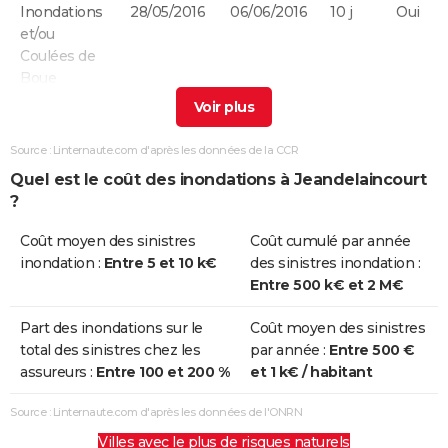
Inondations
28/05/2016
06/06/2016
10 j
Oui
et/ou
Coulées de
Boue
Inondations
25/12/1999
29/12/1999
5 j
Non
et/ou
Source : Linternaute.com d'après les données de la CCR
Coulées de
Quel est le coût des inondations à Jeandelaincourt
Boue
?
Inondations
17/01/1995
31/01/1995
15 j
Oui
Coût moyen des sinistres
Coût cumulé par année
et/ou
inondation :
Entre 5 et 10 k€
des sinistres inondation :
Coulées de
Entre 500 k€ et 2 M€
Boue
Part des inondations sur le
Coût moyen des sinistres
Inondations
01/04/1983
28/04/1983
28 j
Oui
total des sinistres chez les
par année :
Entre 500 €
et/ou
assureurs :
Entre 100 et 200 %
et 1 k€ / habitant
Coulées de
Boue
Source : Linternaute.com d'après les données de l'ONRN
Villes avec le plus de risques naturels
Inondations
08/12/1982
31/12/1982
24 j
Oui