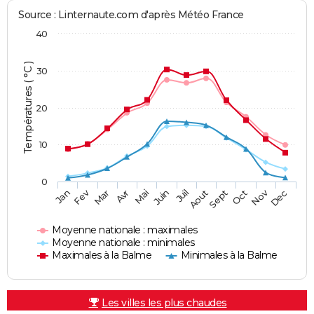
Source : Linternaute.com d'après Météo France
40
Températures ( °C )
30
20
10
0
Fev
Nov
Jan
Mar
Avr
Mai
Juin
Juil
Aout
Sept
Oct
Dec
Moyenne nationale : maximales
Moyenne nationale : minimales
Maximales à la Balme
Minimales à la Balme
Les villes les plus chaudes