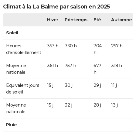
Climat à la La Balme par saison en 2025
Hiver
Printemps
Eté
Automne
Soleil
Heures
353 h
730 h
704
257 h
d'ensoleillement
h
Moyenne
361 h
757 h
677
318 h
nationale
h
Equivalent jours
15 j
30 j
29 j
11 j
de soleil
Moyenne
15 j
32 j
28 j
13 j
nationale
Pluie