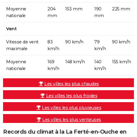
Moyenne
204
153 mm
190
225 mm
nationale
mm
mm
Vent
Vitesse de vent
83
90 km/h
79
90 km/h
maximale
km/h
km/h
Moyenne
169
148 km/h
140
155 km/h
nationale
km/h
km/h
Les villes les plus chaudes
Les villes les plus froides
Les villes les plus pluvieuses
Les villes les plus venteuses
Records du climat à la La Ferté-en-Ouche en