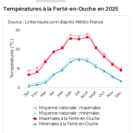
Températures à la Ferté-en-Ouche en 2025
Source : Linternaute.com d'après Météo France
30
Températures ( °C )
20
10
0
Fev
Nov
Jan
Mar
Avr
Mai
Juin
Juil
Aout
Sept
Oct
Dec
Moyenne nationale : maximales
Moyenne nationale : minimales
Maximales à la Ferté-en-Ouche
Minimales à la Ferté-en-Ouche