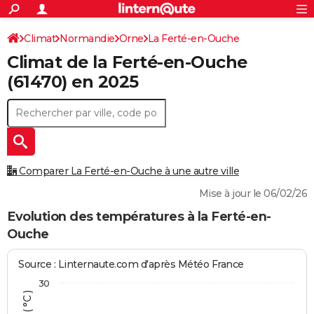
ACTUALITÉS
Connexion
S'inscrire
Climat
Normandie
Orne
La Ferté-en-Ouche
Rechercher
Société
Education
Villes
Politique
Faits Divers
Monde
+
SPORT
Climat de la
Ferté-en-Ouche
Football
Cyclisme
Forum
Coupe du monde 2026
Tennis
Rugby
CULTURE
(61470) en 2025
TNT
Cinéma
Musique
Programme TV
Streaming
Sorties cinéma
+
FINANCE
Impôts
Immobilier
Banque
Crédit
Retraite
Epargne
Risques naturels par ville
Assurance
AUTO
Réserver un essai
Berlines
Forum auto
Essais
Citadines
SUV
+
HIGH-TECH
Comparer La Ferté-en-Ouche à une autre ville
Meilleur smartphone
Ordinateurs
Guide high-tech
Mobiles
Internet
Jeux vidéo
+
BRICOLAGE
Mise à jour le 06/02/26
Aménagement intérieur
Cuisine
Jardinage
+
Forum
Extérieur
Salle de bains
Rangement
Evolution des températures à la Ferté-en-
WEEK-END
Ouche
Escapades
Expositions
Week-end nature
Guides de France
Patrimoine
Musées
+
LIFESTYLE
Source : Linternaute.com d'après Météo France
Bien-être
Mode
+
Art de vivre
Loisirs
Modes de vie
SANTE
30
Guide de la santé
Médicaments
+
Alimentation
Maladies
Sommeil
VOYAGE