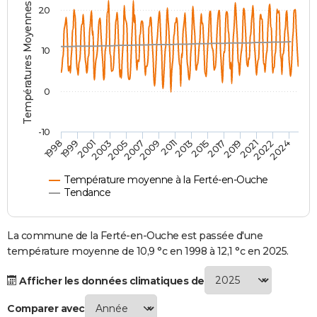
Températures Moyennes ( °C )
20
City break
Voyage de noces
Climat
Destinations
Voyage nature
Forum
+
PHOTO
GUIDES D'ACHAT
10
BONS PLANS
0
CARTE DE VOEUX
Carte Bonne année
Carte Pâques
Carte de Noël
Carte Saint-Valentin
Carte d'anniversaire
DICTIONNAIRE
-10
1998
1999
2001
2003
2005
2007
2009
2011
2013
2015
2017
2019
2021
2022
2024
Biographies
Expressions
Dictionnaire
Citations
Proverbes
PROGRAMME TV
Température moyenne à la Ferté-en-Ouche
COPAINS D'AVANT
Tendance
Se connecter
Collèges
Universités
Service militaire
S'inscrire
Lycées
Primaires
Entreprises
Avis de recherche
AVIS DE DÉCÈS
La commune de la Ferté-en-Ouche est passée d'une
FORUM
température moyenne de 10,9 °c en 1998 à 12,1 °c en 2025.
Lifestyle
Sport
Television
Cinema
Bricolage
Culture
Auto
Voyage
Afficher les données climatiques de
Comparer avec