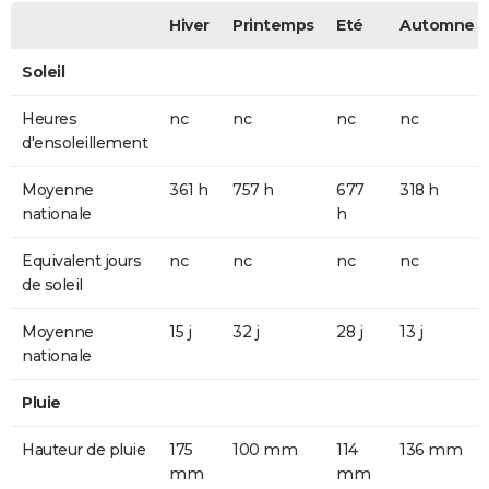
Hiver
Printemps
Eté
Automne
Soleil
Heures
nc
nc
nc
nc
d'ensoleillement
Moyenne
361 h
757 h
677
318 h
nationale
h
Equivalent jours
nc
nc
nc
nc
de soleil
Moyenne
15 j
32 j
28 j
13 j
nationale
Pluie
Hauteur de pluie
175
100 mm
114
136 mm
mm
mm