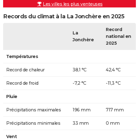
Les villes les plus venteuses
Records du climat à la La Jonchère en 2025
Record
La
national en
Jonchère
2025
Températures
Record de chaleur
38,1 °C
42,4 °C
Record de froid
-7,2 °C
-11,3 °C
Pluie
Précipitations maximales
196 mm
717 mm
Précipitations minimales
33 mm
0 mm
Vent