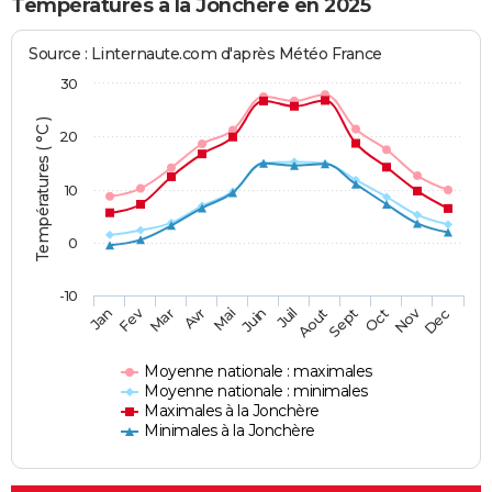
Températures à la Jonchère en 2025
Source : Linternaute.com d'après Météo France
30
Températures ( °C )
20
10
0
-10
Fev
Nov
Jan
Mar
Avr
Mai
Juin
Juil
Aout
Sept
Oct
Dec
Moyenne nationale : maximales
Moyenne nationale : minimales
Maximales à la Jonchère
Minimales à la Jonchère