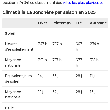
position n°4 341 du classement des
villes les plus pluvieuses
.
Climat à la La Jonchère par saison en 2025
Hiver
Printemps
Eté
Automne
Soleil
Heures
347 h
787 h
667
274 h
d'ensoleillement
h
Moyenne
361 h
757 h
677
318 h
nationale
h
Equivalent jours
14 j
33 j
28 j
11 j
de soleil
Moyenne
15 j
32 j
28 j
13 j
nationale
Pluie